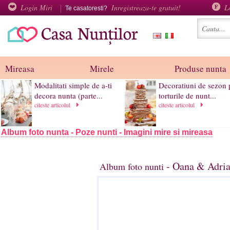
Login Miri
Inregistreaza-te gratuit!
L
Te casatoresti?
Mireasa
Mirele
Produse nunta
Modalitati simple de a-ti
Decoratiuni de sezon 
decora nunta (parte...
torturile de nunt...
citeste articolul
citeste articolul
Album foto nunta - Poze nunti - Imagini mire si mireasa
- Oana & Adria
Album foto nunti