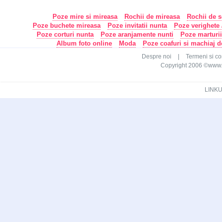
Poze mire si mireasa
Rochii de mireasa
Rochii de s
Poze buchete mireasa
Poze invitatii nunta
Poze verighete /
Poze corturi nunta
Poze aranjamente nunti
Poze marturi
Album foto online
Moda
Poze coafuri si machiaj 
Despre noi
|
Termeni si con
Copyright 2006 ©www.ca
LINKU