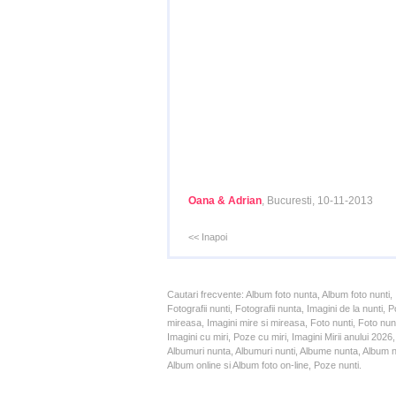
Oana & Adrian
, Bucuresti, 10-11-2013
<< Inapoi
Cautari frecvente: Album foto nunta, Album foto nunti,
Fotografii nunti, Fotografii nunta, Imagini de la nunt
mireasa, Imagini mire si mireasa, Foto nunti, Foto nun
Imagini cu miri, Poze cu miri, Imagini Mirii anului 20
Albumuri nunta, Albumuri nunti, Albume nunta, Album nun
Album online si Album foto on-line, Poze nunti.