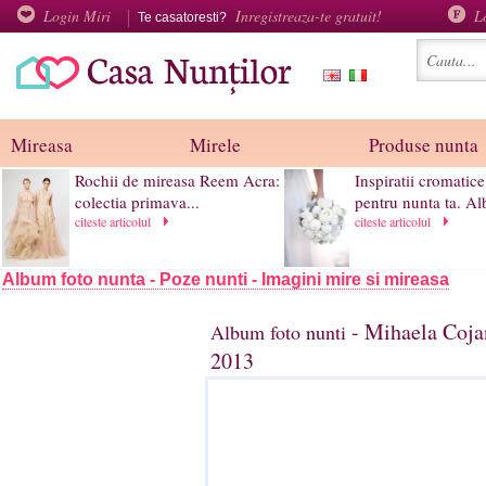
Login Miri
Inregistreaza-te gratuit!
L
Te casatoresti?
Mireasa
Mirele
Produse nunta
Rochii de mireasa Reem Acra:
Inspiratii cromatice
colectia primava...
pentru nunta ta. Al
citeste articolul
citeste articolul
Album foto nunta - Poze nunti - Imagini mire si mireasa
- Mihaela Coja
Album foto nunti
2013