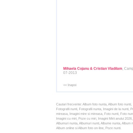
Mihaela Cojanu & Cristian Vladilam
, Camp
07-2013
<< Inapoi
Cautari frecvente: Album foto nunta, Album foto nunti,
Fotografii nunti, Fotografii nunta, Imagini de la nunt
mireasa, Imagini mire si mireasa, Foto nunti, Foto nun
Imagini cu miri, Poze cu miri, Imagini Mirii anului 20
Albumuri nunta, Albumuri nunti, Albume nunta, Album nun
Album online si Album foto on-line, Poze nunti.