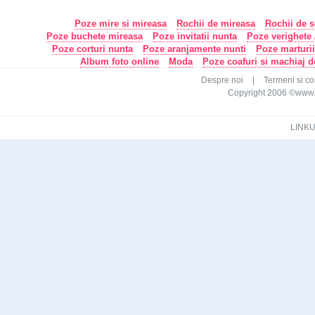
Poze mire si mireasa
Rochii de mireasa
Rochii de s
Poze buchete mireasa
Poze invitatii nunta
Poze verighete /
Poze corturi nunta
Poze aranjamente nunti
Poze marturi
Album foto online
Moda
Poze coafuri si machiaj 
Despre noi
|
Termeni si con
Copyright 2006 ©www.ca
LINKU