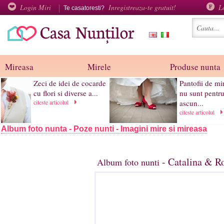
Login Miri
Inregistreaza-te gratuit!
L
Te casatoresti?
Mireasa
Mirele
Produse nunta
Zeci de idei de cocarde
Pantofii de mi
cu flori si diverse a...
nu sunt pentru
citeste articolul
ascun...
citeste articolul
Album foto nunta - Poze nunti - Imagini mire si mireasa
- Catalina & R
Album foto nunti