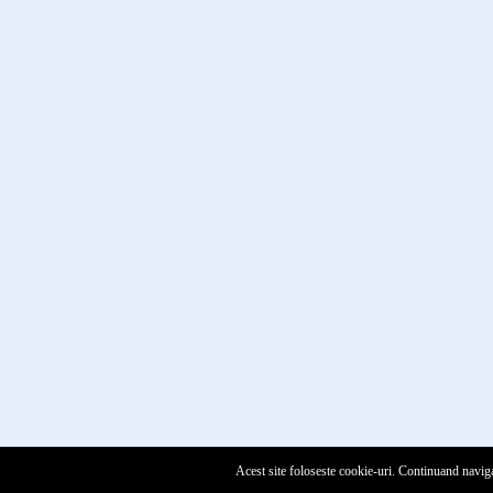
Acest site foloseste cookie-uri. Continuand naviga