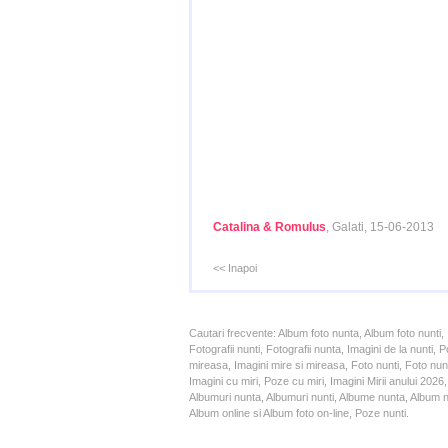
Catalina & Romulus
, Galati, 15-06-2013
<< Inapoi
Cautari frecvente: Album foto nunta, Album foto nunti,
Fotografii nunti, Fotografii nunta, Imagini de la nunt
mireasa, Imagini mire si mireasa, Foto nunti, Foto nun
Imagini cu miri, Poze cu miri, Imagini Mirii anului 20
Albumuri nunta, Albumuri nunti, Albume nunta, Album nun
Album online si Album foto on-line, Poze nunti.