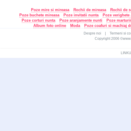
Poze mire si mireasa
Rochii de mireasa
Rochii de s
Poze buchete mireasa
Poze invitatii nunta
Poze verighete /
Poze corturi nunta
Poze aranjamente nunti
Poze marturi
Album foto online
Moda
Poze coafuri si machiaj 
Despre noi
|
Termeni si con
Copyright 2006 ©www.ca
LINKU