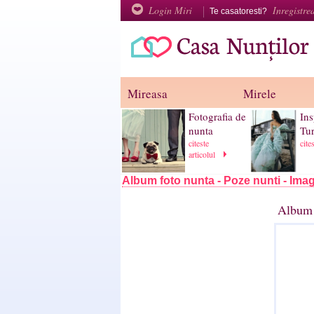
Login Miri
Inregistre
Te casatoresti?
Mireasa
Mirele
Fotografia de
Ins
nunta
Tur
citeste
cite
articolul
Album foto nunta - Poze nunti - Imag
Album 