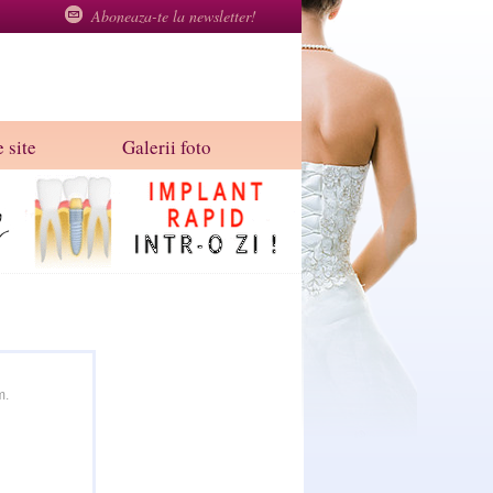
Aboneaza-te la newsletter!
 site
Galerii foto
m.