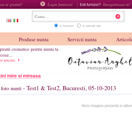
aza-te gratuit!
Login furnizori
Inregistreaza-te!
Esti furnizor?
in furnizori
in articole site
Produse nunta
Servicii nunta
Articole
piratii cromatice pentru nunta ta.
coaz...
ste articolul
ini mire si mireasa
- Test1 & Test2, Bucuresti, 05-10-2013
foto nunti
Nicio imagine prezenta in albu