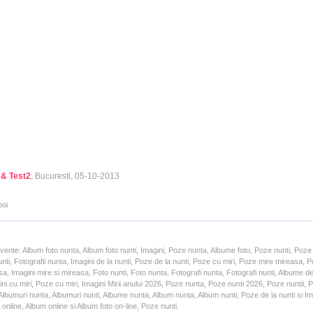
 & Test2
, Bucuresti, 05-10-2013
poi
cvente: Album foto nunta, Album foto nunti, Imagini, Poze nunta, Albume foto, Poze nunti, Poze
unti, Fotografii nunta, Imagini de la nunti, Poze de la nunti, Poze cu miri, Poze mire mireasa,
a, Imagini mire si mireasa, Foto nunti, Foto nunta, Fotografi nunta, Fotografi nunti, Albume d
ni cu miri, Poze cu miri, Imagini Mirii anului 2026, Poze nunta, Poze nunti 2026, Poze nuntii,
lbumuri nunta, Albumuri nunti, Albume nunta, Album nunta, Album nunti, Poze de la nunti si Ima
online, Album online si Album foto on-line, Poze nunti.