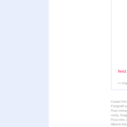
Test1
<< Ina
Cautari fre
Fotografii n
Poze mireas
nunta, Imagi
Poza mire, A
Albume foto 