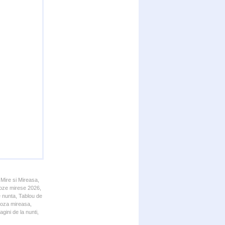
 Mire si Mireasa,
 Poze mirese 2026,
e nunta, Tablou de
 Poza mireasa,
gini de la nunti,