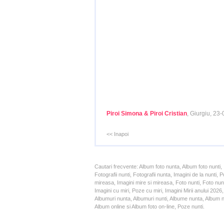
Piroi Simona & Piroi Cristian
, Giurgiu, 23
<< Inapoi
Cautari frecvente: Album foto nunta, Album foto nunti,
Fotografii nunti, Fotografii nunta, Imagini de la nunt
mireasa, Imagini mire si mireasa, Foto nunti, Foto nun
Imagini cu miri, Poze cu miri, Imagini Mirii anului 20
Albumuri nunta, Albumuri nunti, Albume nunta, Album nun
Album online si Album foto on-line, Poze nunti.