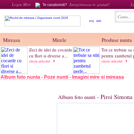
Login Miri
Inregistreaza-te gratuit!
L
Te casatoresti?
Mireasa
Mirele
Produse nunta
Zeci de idei de cocarde
Tot ce trebuie sa s
cu flori si diverse a...
pentru zambetul p
citeste articolul
citeste articolul
Album foto nunta - Poze nunti - Imagini mire si mireasa
- Piroi Simona 
Album foto nunti