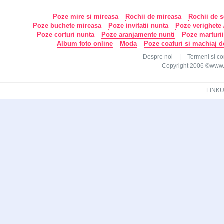
Poze mire si mireasa
Rochii de mireasa
Rochii de s
Poze buchete mireasa
Poze invitatii nunta
Poze verighete /
Poze corturi nunta
Poze aranjamente nunti
Poze marturi
Album foto online
Moda
Poze coafuri si machiaj 
Despre noi
|
Termeni si con
Copyright 2006 ©www.ca
LINKU