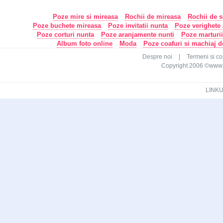
Poze mire si mireasa
Rochii de mireasa
Rochii de s
Poze buchete mireasa
Poze invitatii nunta
Poze verighete /
Poze corturi nunta
Poze aranjamente nunti
Poze marturi
Album foto online
Moda
Poze coafuri si machiaj 
Despre noi
|
Termeni si con
Copyright 2006 ©www.ca
LINKU