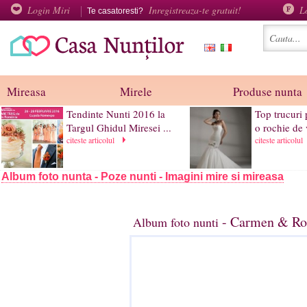
Login Miri
Inregistreaza-te gratuit!
L
Te casatoresti?
Mireasa
Mirele
Produse nunta
Tendinte Nunti 2016 la
Top trucuri 
Targul Ghidul Miresei ...
o rochie de 
citeste articolul
citeste articolul
Album foto nunta - Poze nunti - Imagini mire si mireasa
- Carmen & Rob
Album foto nunti