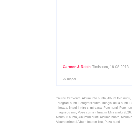
Carmen & Robin
, Timisoara, 18-08-2013
<< Inapoi
Cautari frecvente: Album foto nunta, Album foto nunti,
Fotografii nunti, Fotografii nunta, Imagini de la nunt
mireasa, Imagini mire si mireasa, Foto nunti, Foto nun
Imagini cu miri, Poze cu miri, Imagini Mirii anului 20
Albumuri nunta, Albumuri nunti, Albume nunta, Album nun
Album online si Album foto on-line, Poze nunti.