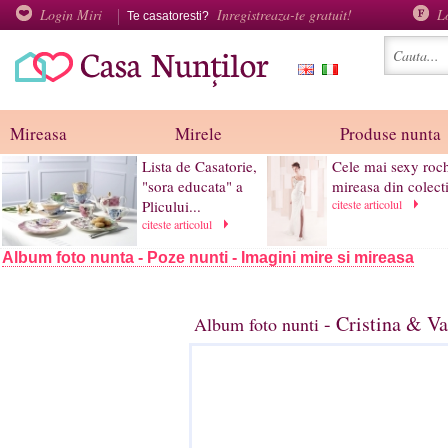
Login Miri
Inregistreaza-te gratuit!
L
Te casatoresti?
Mireasa
Mirele
Produse nunta
Lista de Casatorie,
Cele mai sexy roch
"sora educata" a
mireasa din colectii
Plicului...
citeste articolul
citeste articolul
Album foto nunta - Poze nunti - Imagini mire si mireasa
- Cristina & Va
Album foto nunti