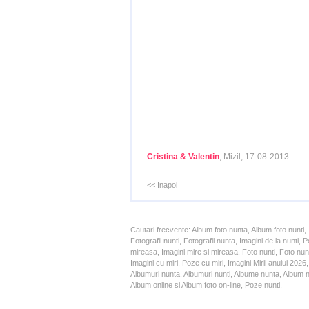
Cristina & Valentin
, Mizil, 17-08-2013
<< Inapoi
Cautari frecvente: Album foto nunta, Album foto nunti,
Fotografii nunti, Fotografii nunta, Imagini de la nunt
mireasa, Imagini mire si mireasa, Foto nunti, Foto nun
Imagini cu miri, Poze cu miri, Imagini Mirii anului 20
Albumuri nunta, Albumuri nunti, Albume nunta, Album nun
Album online si Album foto on-line, Poze nunti.