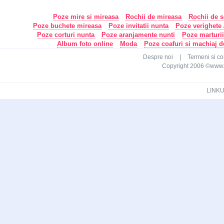
Poze mire si mireasa
Rochii de mireasa
Rochii de s
Poze buchete mireasa
Poze invitatii nunta
Poze verighete /
Poze corturi nunta
Poze aranjamente nunti
Poze marturi
Album foto online
Moda
Poze coafuri si machiaj 
Despre noi
|
Termeni si con
Copyright 2006 ©www.ca
LINKU