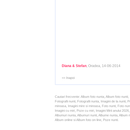
Diana & Stefan
, Oradea, 14-06-2014
<< Inapoi
Cautari frecvente: Album foto nunta, Album foto nunti,
Fotografii nunti, Fotografii nunta, Imagini de la nunt
mireasa, Imagini mire si mireasa, Foto nunti, Foto nun
Imagini cu miri, Poze cu miri, Imagini Mirii anului 20
Albumuri nunta, Albumuri nunti, Albume nunta, Album nun
Album online si Album foto on-line, Poze nunti.