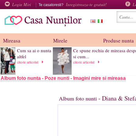
Login Miri
Inregistreaza-te gratuit!
L
Te casatoresti?
Mireasa
Mirele
Produse nunta
Cum sa ai o nunta
Ce spune rochia de mireasa despr
altfel
si cum...
citeste articolul
citeste articolul
Album foto nunta - Poze nunti - Imagini mire si mireasa
- Diana & Stef
Album foto nunti