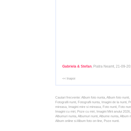
Gabriela & Stefan
, Piatra Neamt, 21-09-2
<< Inapoi
Cautari frecvente: Album foto nunta, Album foto nunti,
Fotografii nunti, Fotografii nunta, Imagini de la nunt
mireasa, Imagini mire si mireasa, Foto nunti, Foto nun
Imagini cu miri, Poze cu miri, Imagini Mirii anului 20
Albumuri nunta, Albumuri nunti, Albume nunta, Album nun
Album online si Album foto on-line, Poze nunti.