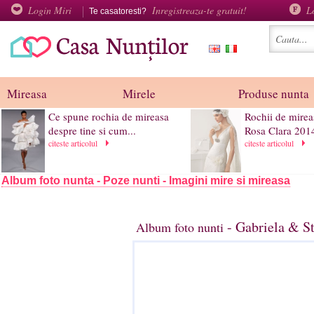
Login Miri
Inregistreaza-te gratuit!
L
Te casatoresti?
Mireasa
Mirele
Produse nunta
Ce spune rochia de mireasa
Rochii de mirea
despre tine si cum...
Rosa Clara 201
citeste articolul
citeste articolul
Album foto nunta - Poze nunti - Imagini mire si mireasa
- Gabriela & St
Album foto nunti