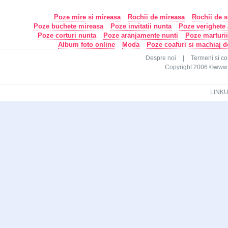
Poze mire si mireasa
Rochii de mireasa
Rochii de s
Poze buchete mireasa
Poze invitatii nunta
Poze verighete /
Poze corturi nunta
Poze aranjamente nunti
Poze marturi
Album foto online
Moda
Poze coafuri si machiaj 
Despre noi
|
Termeni si con
Copyright 2006 ©www.ca
LINKU