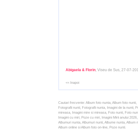
Abigaela & Florin
, Viseu de Sus, 27-07-20
<< Inapoi
Cautari frecvente: Album foto nunta, Album foto nunti,
Fotografii nunti, Fotografii nunta, Imagini de la nunt
mireasa, Imagini mire si mireasa, Foto nunti, Foto nun
Imagini cu miri, Poze cu miri, Imagini Mirii anului 20
Albumuri nunta, Albumuri nunti, Albume nunta, Album nun
Album online si Album foto on-line, Poze nunti.