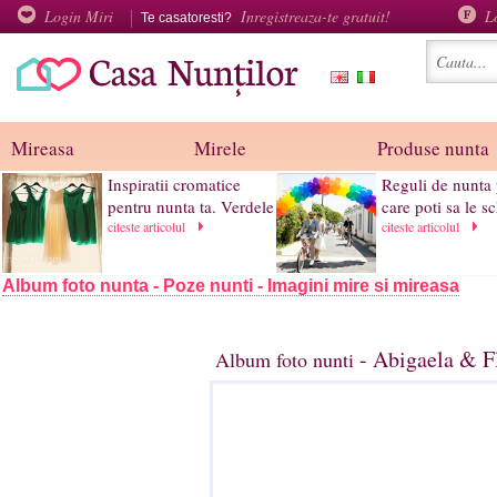
Login Miri
Inregistreaza-te gratuit!
L
Te casatoresti?
Mireasa
Mirele
Produse nunta
Inspiratii cromatice
Reguli de nunta
pentru nunta ta. Verdele
care poti sa le s
citeste articolul
citeste articolul
Album foto nunta - Poze nunti - Imagini mire si mireasa
- Abigaela & Fl
Album foto nunti