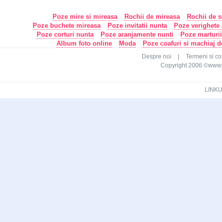
Poze mire si mireasa
Rochii de mireasa
Rochii de s
Poze buchete mireasa
Poze invitatii nunta
Poze verighete /
Poze corturi nunta
Poze aranjamente nunti
Poze marturi
Album foto online
Moda
Poze coafuri si machiaj 
Despre noi
|
Termeni si con
Copyright 2006 ©www.ca
LINKU