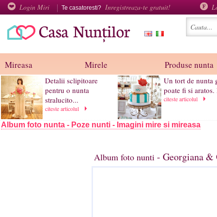
Login Miri
Inregistreaza-te gratuit!
L
Te casatoresti?
Mireasa
Mirele
Produse nunta
Detalii sclipitoare
Un tort de nunta 
pentru o nunta
poate fi si aratos. 
stralucito...
citeste articolul
citeste articolul
Album foto nunta - Poze nunti - Imagini mire si mireasa
- Georgiana & C
Album foto nunti