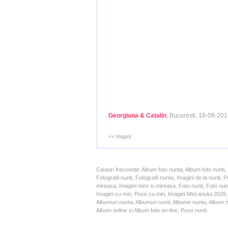
Georgiana & Catalin
, Bucuresti, 16-08-20
<< Inapoi
Cautari frecvente: Album foto nunta, Album foto nunti,
Fotografii nunti, Fotografii nunta, Imagini de la nunt
mireasa, Imagini mire si mireasa, Foto nunti, Foto nun
Imagini cu miri, Poze cu miri, Imagini Mirii anului 20
Albumuri nunta, Albumuri nunti, Albume nunta, Album nun
Album online si Album foto on-line, Poze nunti.