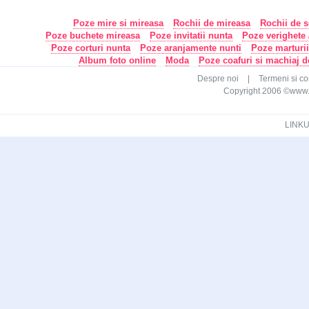
Poze mire si mireasa
Rochii de mireasa
Rochii de s
Poze buchete mireasa
Poze invitatii nunta
Poze verighete /
Poze corturi nunta
Poze aranjamente nunti
Poze marturi
Album foto online
Moda
Poze coafuri si machiaj 
Despre noi
|
Termeni si con
Copyright 2006 ©www.ca
LINKU