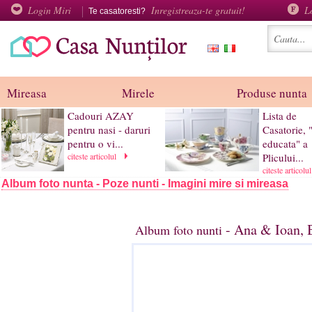
Login Miri
Inregistreaza-te gratuit!
L
Te casatoresti?
Mireasa
Mirele
Produse nunta
Cadouri AZAY
Lista de
pentru nasi - daruri
Casatorie, 
pentru o vi...
educata" a
citeste articolul
Plicului...
citeste articolu
Album foto nunta - Poze nunti - Imagini mire si mireasa
- Ana & Ioan, B
Album foto nunti