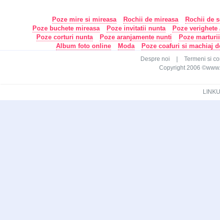
Poze mire si mireasa
Rochii de mireasa
Rochii de s
Poze buchete mireasa
Poze invitatii nunta
Poze verighete /
Poze corturi nunta
Poze aranjamente nunti
Poze marturi
Album foto online
Moda
Poze coafuri si machiaj 
Despre noi
|
Termeni si con
Copyright 2006 ©www.ca
LINKU