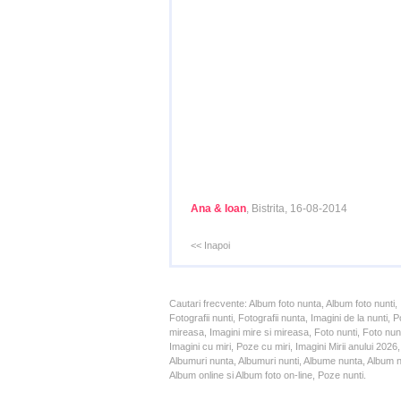
Ana & Ioan
, Bistrita, 16-08-2014
<< Inapoi
Cautari frecvente: Album foto nunta, Album foto nunti,
Fotografii nunti, Fotografii nunta, Imagini de la nunt
mireasa, Imagini mire si mireasa, Foto nunti, Foto nun
Imagini cu miri, Poze cu miri, Imagini Mirii anului 20
Albumuri nunta, Albumuri nunti, Albume nunta, Album nun
Album online si Album foto on-line, Poze nunti.