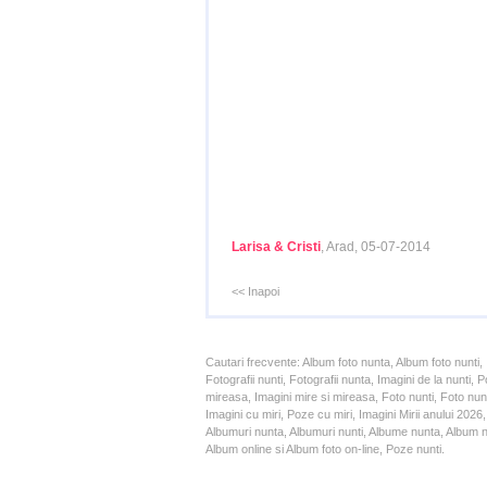
Larisa & Cristi
, Arad, 05-07-2014
<< Inapoi
Cautari frecvente: Album foto nunta, Album foto nunti,
Fotografii nunti, Fotografii nunta, Imagini de la nunt
mireasa, Imagini mire si mireasa, Foto nunti, Foto nun
Imagini cu miri, Poze cu miri, Imagini Mirii anului 20
Albumuri nunta, Albumuri nunti, Albume nunta, Album nun
Album online si Album foto on-line, Poze nunti.