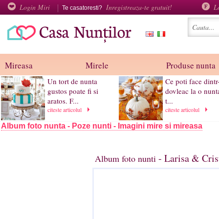
Login Miri
Inregistreaza-te gratuit!
L
Te casatoresti?
Mireasa
Mirele
Produse nunta
Un tort de nunta
Ce poti face dintr
gustos poate fi si
dovleac la o nunt
aratos. F...
t...
citeste articolul
citeste articolul
Album foto nunta - Poze nunti - Imagini mire si mireasa
- Larisa & Cris
Album foto nunti