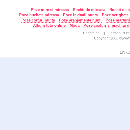
Poze mire si mireasa
Rochii de mireasa
Rochii de s
Poze buchete mireasa
Poze invitatii nunta
Poze verighete /
Poze corturi nunta
Poze aranjamente nunti
Poze marturi
Album foto online
Moda
Poze coafuri si machiaj 
Despre noi
|
Termeni si con
Copyright 2006 ©www.ca
LINKU