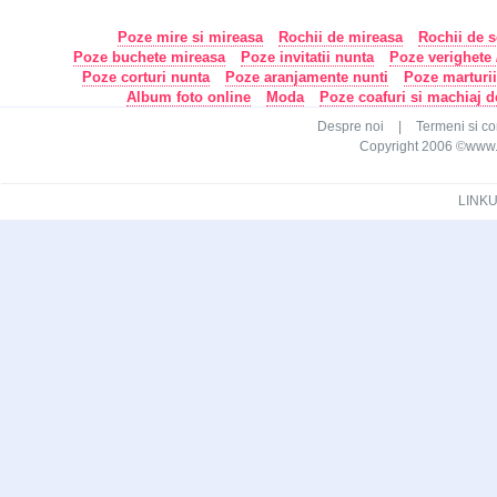
Poze mire si mireasa
Rochii de mireasa
Rochii de s
Poze buchete mireasa
Poze invitatii nunta
Poze verighete /
Poze corturi nunta
Poze aranjamente nunti
Poze marturi
Album foto online
Moda
Poze coafuri si machiaj 
Despre noi
|
Termeni si con
Copyright 2006 ©www.ca
LINKU