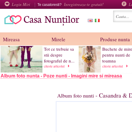
Login Miri
Inregistreaza-te gratuit!
L
Te casatoresti?
Mireasa
Mirele
Produse nunta
Tot ce trebuie sa
Buchete de mir
stii despre
pentru nunti de
fotograful de n...
toamna
citeste articolul
citeste articolul
Album foto nunta - Poze nunti - Imagini mire si mireasa
- Casandra & D
Album foto nunti