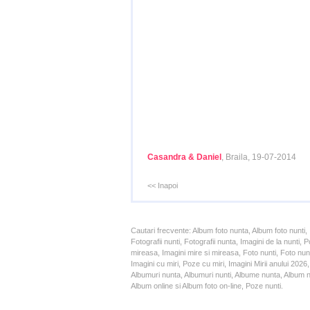
Casandra & Daniel
, Braila, 19-07-2014
<< Inapoi
Cautari frecvente: Album foto nunta, Album foto nunti,
Fotografii nunti, Fotografii nunta, Imagini de la nunt
mireasa, Imagini mire si mireasa, Foto nunti, Foto nun
Imagini cu miri, Poze cu miri, Imagini Mirii anului 20
Albumuri nunta, Albumuri nunti, Albume nunta, Album nun
Album online si Album foto on-line, Poze nunti.