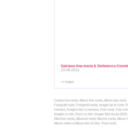
Salcianu Ana-maria & Stefanescu Cosmi
23-08-2014
<< Inapoi
Cautari frecvente: Album foto nunta, Album foto nunti,
Fotografii nunti, Fotografii nunta, Imagini de la nunt
mireasa, Imagini mire si mireasa, Foto nunti, Foto nun
Imagini cu miri, Poze cu miri, Imagini Mirii anului 20
Albumuri nunta, Albumuri nunti, Albume nunta, Album nun
Album online si Album foto on-line, Poze nunti.