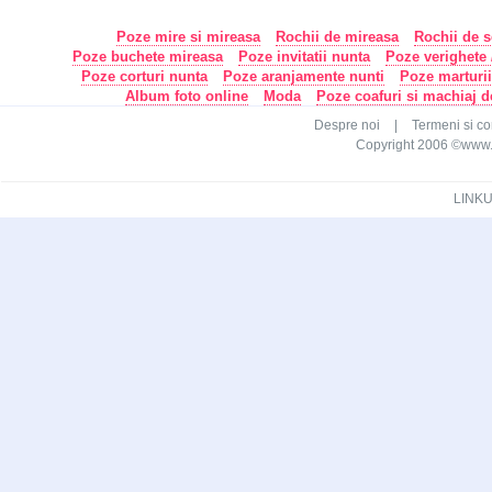
Poze mire si mireasa
Rochii de mireasa
Rochii de s
Poze buchete mireasa
Poze invitatii nunta
Poze verighete /
Poze corturi nunta
Poze aranjamente nunti
Poze marturi
Album foto online
Moda
Poze coafuri si machiaj 
Despre noi
|
Termeni si con
Copyright 2006 ©www.ca
LINKU