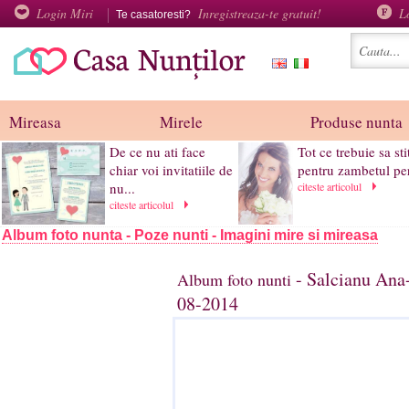
Login Miri
Inregistreaza-te gratuit!
L
Te casatoresti?
Mireasa
Mirele
Produse nunta
De ce nu ati face
Tot ce trebuie sa sti
chiar voi invitatiile de
pentru zambetul per
nu...
citeste articolul
citeste articolul
Album foto nunta - Poze nunti - Imagini mire si mireasa
- Salcianu Ana-
Album foto nunti
08-2014