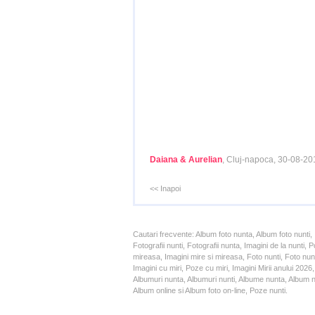
Daiana & Aurelian
, Cluj-napoca, 30-08-20
<< Inapoi
Cautari frecvente: Album foto nunta, Album foto nunti,
Fotografii nunti, Fotografii nunta, Imagini de la nunt
mireasa, Imagini mire si mireasa, Foto nunti, Foto nun
Imagini cu miri, Poze cu miri, Imagini Mirii anului 20
Albumuri nunta, Albumuri nunti, Albume nunta, Album nun
Album online si Album foto on-line, Poze nunti.