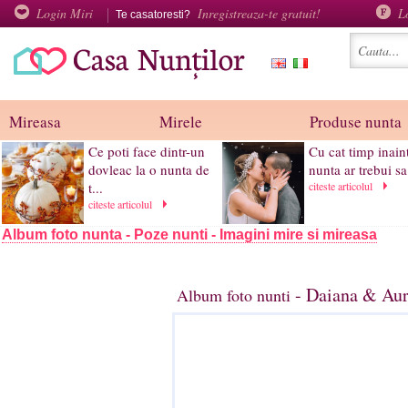
Login Miri
Inregistreaza-te gratuit!
L
Te casatoresti?
Mireasa
Mirele
Produse nunta
Ce poti face dintr-un
Cu cat timp inain
dovleac la o nunta de
nunta ar trebui sa
t...
citeste articolul
citeste articolul
Album foto nunta - Poze nunti - Imagini mire si mireasa
- Daiana & Aur
Album foto nunti