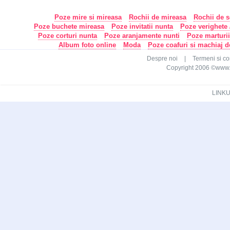
Poze mire si mireasa
Rochii de mireasa
Rochii de s
Poze buchete mireasa
Poze invitatii nunta
Poze verighete /
Poze corturi nunta
Poze aranjamente nunti
Poze marturi
Album foto online
Moda
Poze coafuri si machiaj 
Despre noi
|
Termeni si con
Copyright 2006 ©www.ca
LINKU