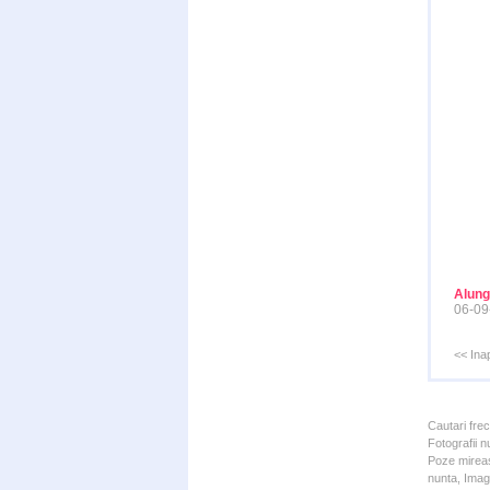
Alung
06-09
<< Ina
Cautari fre
Fotografii n
Poze mireas
nunta, Imagi