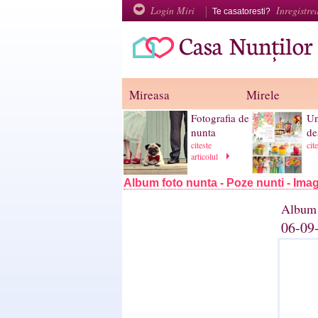
Login Miri
Inregistre
Te casatoresti?
Mireasa
Mirele
Fotografia de
Un
nunta
de
citeste
cit
articolul
Album foto nunta - Poze nunti - Imag
Album 
06-09