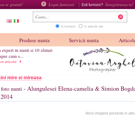
aza-te gratuit!
Login furnizori
Inregistreaza-te!
Esti furnizor?
in furnizori
in articole site
Produse nunta
Servicii nunta
Articole
 expert in nunti si 10 sfaturi
spre cum s...
este articolul
ini mire si mireasa
- Alungulesei Elena-camelia & Simion Bogda
foto nunti
-2014
Nicio imagine prezenta in alb