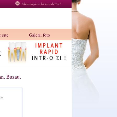
Aboneaza-te la newsletter!
 site
Galerii foto
n, Buzau,
um.