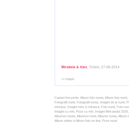
Mirabela & Alex
, Ticleni, 27-09-2014
<< Inapoi
Cautari frecvente: Album foto nunta, Album foto nunti,
Fotografii nunti, Fotografii nunta, Imagini de la nunt
mireasa, Imagini mire si mireasa, Foto nunti, Foto nun
Imagini cu miri, Poze cu miri, Imagini Mirii anului 20
Albumuri nunta, Albumuri nunti, Albume nunta, Album nun
Album online si Album foto on-line, Poze nunti.