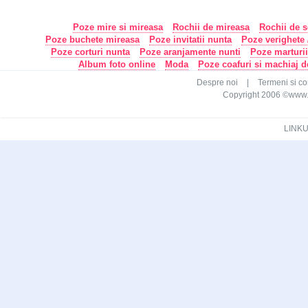
Poze mire si mireasa
Rochii de mireasa
Rochii de s
Poze buchete mireasa
Poze invitatii nunta
Poze verighete /
Poze corturi nunta
Poze aranjamente nunti
Poze marturi
Album foto online
Moda
Poze coafuri si machiaj 
Despre noi
|
Termeni si con
Copyright 2006 ©www.ca
LINKU