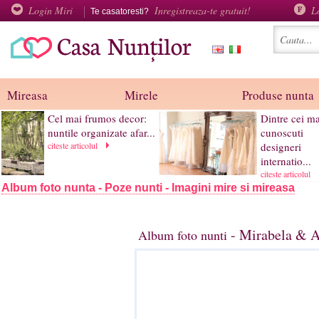
Login Miri
Inregistreaza-te gratuit!
L
Te casatoresti?
Mireasa
Mirele
Produse nunta
Cel mai frumos decor:
Dintre cei ma
nuntile organizate afar...
cunoscuti
citeste articolul
designeri
internatio...
citeste articolul
Album foto nunta - Poze nunti - Imagini mire si mireasa
- Mirabela & A
Album foto nunti