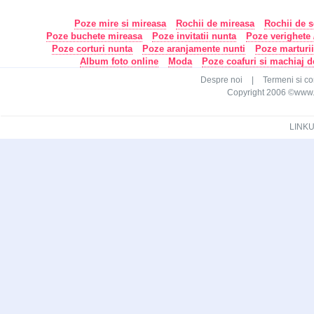
Poze mire si mireasa
Rochii de mireasa
Rochii de s
Poze buchete mireasa
Poze invitatii nunta
Poze verighete /
Poze corturi nunta
Poze aranjamente nunti
Poze marturi
Album foto online
Moda
Poze coafuri si machiaj 
Despre noi
|
Termeni si con
Copyright 2006 ©www.ca
LINKU