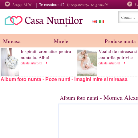
Login Miri
Inregistreaza-te gratuit!
L
Te casatoresti?
Mireasa
Mirele
Produse nunta
Inspiratii cromatice pentru
Voalul de mireasa si
nunta ta. Albul
coafurile potrivite
citeste articolul
citeste articolul
Album foto nunta - Poze nunti - Imagini mire si mireasa
- Monica Alexa
Album foto nunti