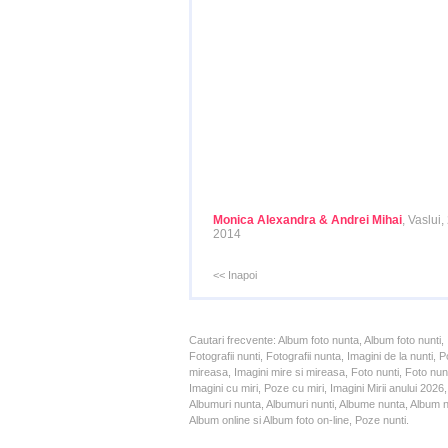
Monica Alexandra & Andrei Mihai
, Vaslui,
2014
<< Inapoi
Cautari frecvente: Album foto nunta, Album foto nunti,
Fotografii nunti, Fotografii nunta, Imagini de la nunt
mireasa, Imagini mire si mireasa, Foto nunti, Foto nun
Imagini cu miri, Poze cu miri, Imagini Mirii anului 20
Albumuri nunta, Albumuri nunti, Albume nunta, Album nun
Album online si Album foto on-line, Poze nunti.