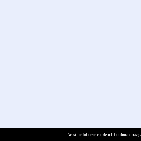
Acest site foloseste cookie-uri. Continuand naviga