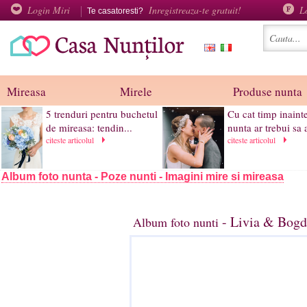
Login Miri
Inregistreaza-te gratuit!
L
Te casatoresti?
Mireasa
Mirele
Produse nunta
5 trenduri pentru buchetul
Cu cat timp inaint
de mireasa: tendin...
nunta ar trebui sa 
citeste articolul
citeste articolul
Album foto nunta - Poze nunti - Imagini mire si mireasa
- Livia & Bogd
Album foto nunti