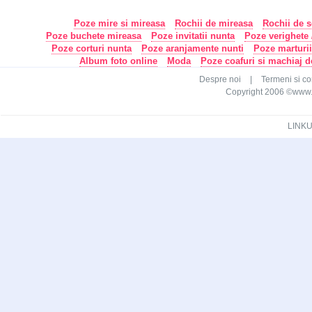
Poze mire si mireasa
Rochii de mireasa
Rochii de s
Poze buchete mireasa
Poze invitatii nunta
Poze verighete /
Poze corturi nunta
Poze aranjamente nunti
Poze marturi
Album foto online
Moda
Poze coafuri si machiaj 
Despre noi
|
Termeni si con
Copyright 2006 ©www.ca
LINKU