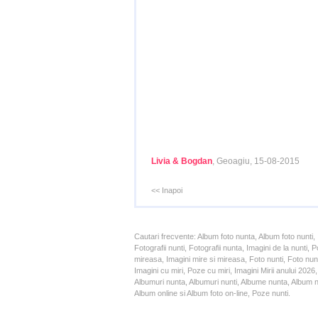
Livia & Bogdan
, Geoagiu, 15-08-2015
<< Inapoi
Cautari frecvente: Album foto nunta, Album foto nunti,
Fotografii nunti, Fotografii nunta, Imagini de la nunt
mireasa, Imagini mire si mireasa, Foto nunti, Foto nun
Imagini cu miri, Poze cu miri, Imagini Mirii anului 20
Albumuri nunta, Albumuri nunti, Albume nunta, Album nun
Album online si Album foto on-line, Poze nunti.