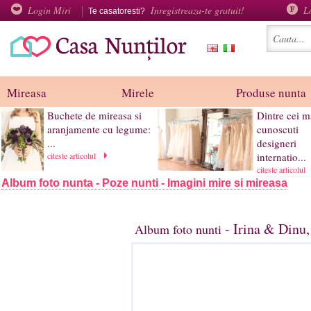
Login Miri
Inregistreaza-te gratuit!
L
Te casatoresti?
Mireasa
Mirele
Produse nunta
Buchete de mireasa si
Dintre cei m
aranjamente cu legume:
cunoscuti
...
designeri
citeste articolul
internatio...
citeste articolul
Album foto nunta - Poze nunti - Imagini mire si mireasa
- Irina & Dinu,
Album foto nunti