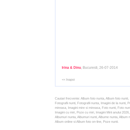
Irina & Dinu
, Bucuresti, 26-07-2014
<< Inapoi
Cautari frecvente: Album foto nunta, Album foto nunti,
Fotografii nunti, Fotografii nunta, Imagini de la nunt
mireasa, Imagini mire si mireasa, Foto nunti, Foto nun
Imagini cu miri, Poze cu miri, Imagini Mirii anului 20
Albumuri nunta, Albumuri nunti, Albume nunta, Album nun
Album online si Album foto on-line, Poze nunti.