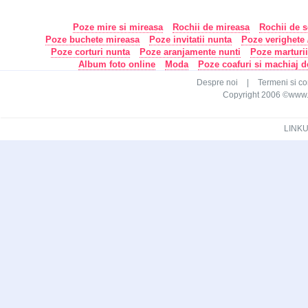
Poze mire si mireasa
Rochii de mireasa
Rochii de s
Poze buchete mireasa
Poze invitatii nunta
Poze verighete /
Poze corturi nunta
Poze aranjamente nunti
Poze marturi
Album foto online
Moda
Poze coafuri si machiaj 
Despre noi
|
Termeni si con
Copyright 2006 ©www.ca
LINKU