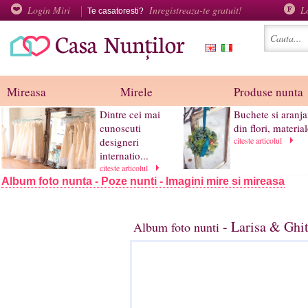
Login Miri
Inregistreaza-te gratuit!
L
Te casatoresti?
Mireasa
Mirele
Produse nunta
Dintre cei mai
Buchete si aranj
cunoscuti
din flori, material
designeri
citeste articolul
internatio...
citeste articolul
Album foto nunta - Poze nunti - Imagini mire si mireasa
- Larisa & Ghi
Album foto nunti