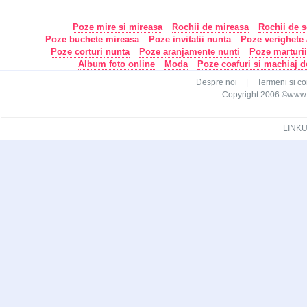
Poze mire si mireasa
Rochii de mireasa
Rochii de s
Poze buchete mireasa
Poze invitatii nunta
Poze verighete /
Poze corturi nunta
Poze aranjamente nunti
Poze marturi
Album foto online
Moda
Poze coafuri si machiaj 
Despre noi
|
Termeni si con
Copyright 2006 ©www.ca
LINKU