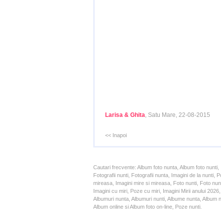
Larisa & Ghita
, Satu Mare, 22-08-2015
<< Inapoi
Cautari frecvente: Album foto nunta, Album foto nunti,
Fotografii nunti, Fotografii nunta, Imagini de la nunt
mireasa, Imagini mire si mireasa, Foto nunti, Foto nun
Imagini cu miri, Poze cu miri, Imagini Mirii anului 20
Albumuri nunta, Albumuri nunti, Albume nunta, Album nun
Album online si Album foto on-line, Poze nunti.