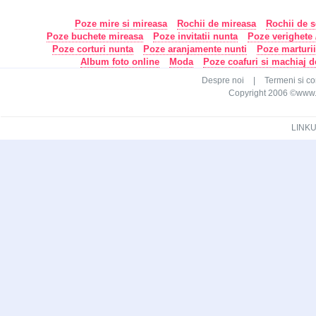
Poze mire si mireasa
Rochii de mireasa
Rochii de s
Poze buchete mireasa
Poze invitatii nunta
Poze verighete /
Poze corturi nunta
Poze aranjamente nunti
Poze marturi
Album foto online
Moda
Poze coafuri si machiaj 
Despre noi
|
Termeni si con
Copyright 2006 ©www.ca
LINKU