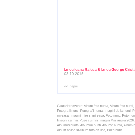
Iancu Ioana Raluca & Iancu George Crist
03-10-2015
<< Inapoi
Cautari frecvente: Album foto nunta, Album foto nunti,
Fotografii nunti, Fotografii nunta, Imagini de la nunt
mireasa, Imagini mire si mireasa, Foto nunti, Foto nun
Imagini cu miri, Poze cu miri, Imagini Mirii anului 20
Albumuri nunta, Albumuri nunti, Albume nunta, Album nun
Album online si Album foto on-line, Poze nunti.