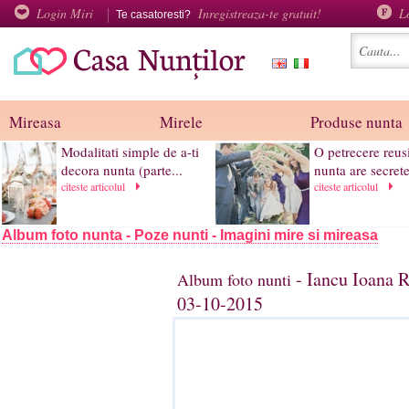
Login Miri
Inregistreaza-te gratuit!
L
Te casatoresti?
Mireasa
Mirele
Produse nunta
Modalitati simple de a-ti
O petrecere reus
decora nunta (parte...
nunta are secrete
citeste articolul
citeste articolul
Album foto nunta - Poze nunti - Imagini mire si mireasa
- Iancu Ioana R
Album foto nunti
03-10-2015