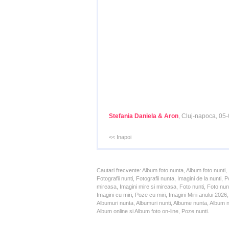
Stefania Daniela & Aron
, Cluj-napoca, 05
<< Inapoi
Cautari frecvente: Album foto nunta, Album foto nunti,
Fotografii nunti, Fotografii nunta, Imagini de la nunt
mireasa, Imagini mire si mireasa, Foto nunti, Foto nun
Imagini cu miri, Poze cu miri, Imagini Mirii anului 20
Albumuri nunta, Albumuri nunti, Albume nunta, Album nun
Album online si Album foto on-line, Poze nunti.