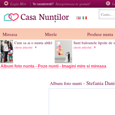
Login Miri
Inregistreaza-te gratuit!
L
Te casatoresti?
Mireasa
Mirele
Produse nunta
Cum sa ai o nunta altfel
Sunt baloanele lipsite de s
citeste articolul
citeste articolul
Album foto nunta - Poze nunti - Imagini mire si mireasa
- Stefania Dan
Album foto nunti