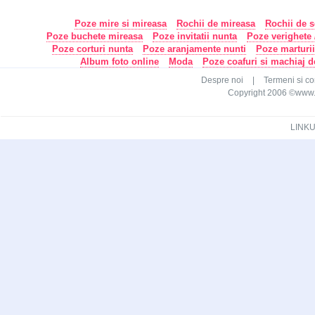
Poze mire si mireasa
Rochii de mireasa
Rochii de s
Poze buchete mireasa
Poze invitatii nunta
Poze verighete /
Poze corturi nunta
Poze aranjamente nunti
Poze marturi
Album foto online
Moda
Poze coafuri si machiaj 
Despre noi
|
Termeni si con
Copyright 2006 ©www.ca
LINKU