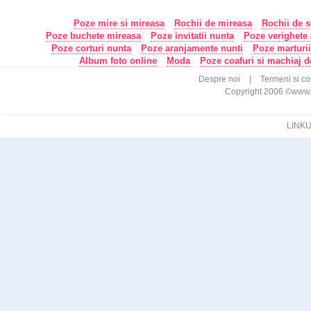
Poze mire si mireasa
Rochii de mireasa
Rochii de s
Poze buchete mireasa
Poze invitatii nunta
Poze verighete /
Poze corturi nunta
Poze aranjamente nunti
Poze marturi
Album foto online
Moda
Poze coafuri si machiaj 
Despre noi
|
Termeni si con
Copyright 2006 ©www.ca
LINKU