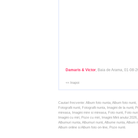
Damaris & Victor
, Baia de Arama, 01-08-
<< Inapoi
Cautari frecvente: Album foto nunta, Album foto nunti,
Fotografii nunti, Fotografii nunta, Imagini de la nunt
mireasa, Imagini mire si mireasa, Foto nunti, Foto nun
Imagini cu miri, Poze cu miri, Imagini Mirii anului 20
Albumuri nunta, Albumuri nunti, Albume nunta, Album nun
Album online si Album foto on-line, Poze nunti.