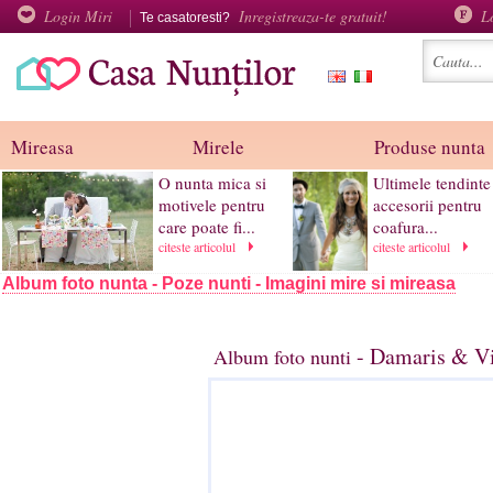
Login Miri
Inregistreaza-te gratuit!
L
Te casatoresti?
Mireasa
Mirele
Produse nunta
O nunta mica si
Ultimele tendinte
motivele pentru
accesorii pentru
care poate fi...
coafura...
citeste articolul
citeste articolul
Album foto nunta - Poze nunti - Imagini mire si mireasa
- Damaris & Vi
Album foto nunti