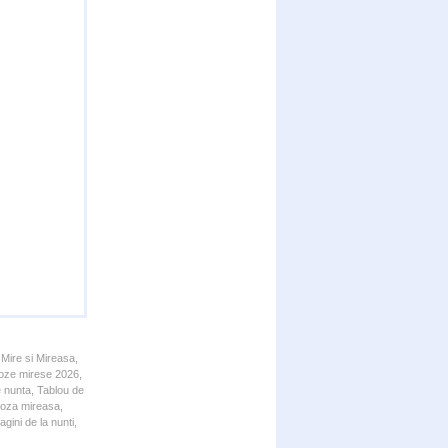
 Mire si Mireasa,
 Poze mirese 2026,
e nunta, Tablou de
 Poza mireasa,
gini de la nunti,