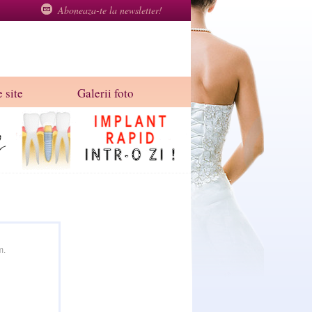
Aboneaza-te la newsletter!
 site
Galerii foto
m.