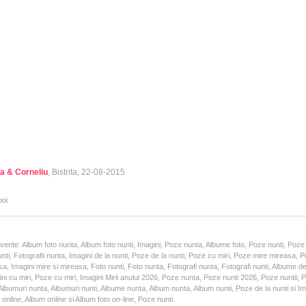
a & Corneliu
, Bistrita, 22-08-2015
poi
cvente: Album foto nunta, Album foto nunti, Imagini, Poze nunta, Albume foto, Poze nunti, Poze
unti, Fotografii nunta, Imagini de la nunti, Poze de la nunti, Poze cu miri, Poze mire mireasa,
a, Imagini mire si mireasa, Foto nunti, Foto nunta, Fotografi nunta, Fotografi nunti, Albume d
ni cu miri, Poze cu miri, Imagini Mirii anului 2026, Poze nunta, Poze nunti 2026, Poze nuntii,
lbumuri nunta, Albumuri nunti, Albume nunta, Album nunta, Album nunti, Poze de la nunti si Ima
online, Album online si Album foto on-line, Poze nunti.