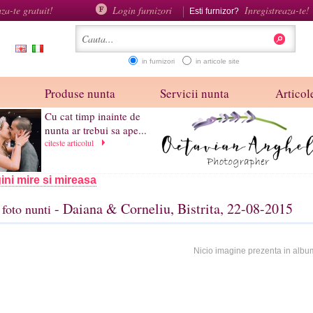
aza-te gratuit!
Login furnizori
Inregistreaza-te!
Esti furnizor?
in furnizori
in articole site
Produse nunta
Servicii nunta
Articole
Cu cat timp inainte de
nunta ar trebui sa ape...
citeste articolul
ini mire si mireasa
- Daiana & Corneliu, Bistrita, 22-08-2015
foto nunti
Nicio imagine prezenta in albu