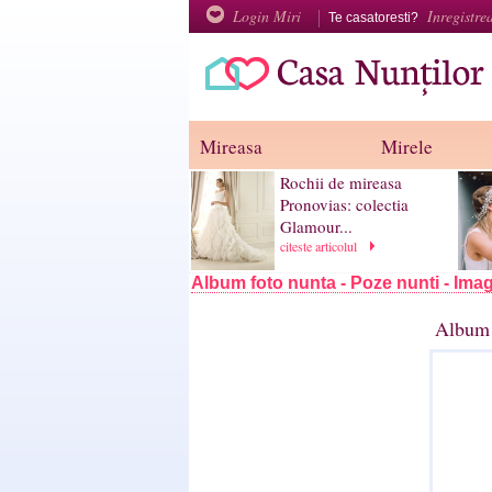
Login Miri
Inregistre
Te casatoresti?
Mireasa
Mirele
Rochii de mireasa
Pronovias: colectia
Glamour...
citeste articolul
Album foto nunta - Poze nunti - Imag
Album 