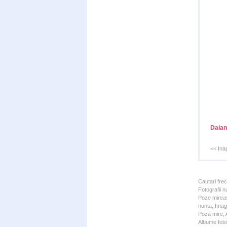
Daian
<< Ina
Cautari fre
Fotografii n
Poze mireas
nunta, Imagi
Poza mire, A
Albume foto 