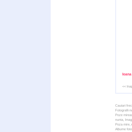
Ioana
<< Ina
Cautari fre
Fotografii n
Poze mireas
nunta, Imagi
Poza mire, A
Albume foto 