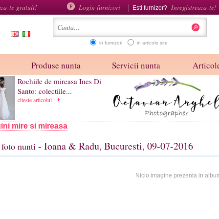
aza-te gratuit!
Login furnizori
Inregistreaza-te!
Esti furnizor?
in furnizori
in articole site
Produse nunta
Servicii nunta
Articole
Rochiile de mireasa Ines Di
Santo: colectiile...
citeste articolul
ini mire si mireasa
- Ioana & Radu, Bucuresti, 09-07-2016
foto nunti
Nicio imagine prezenta in albu