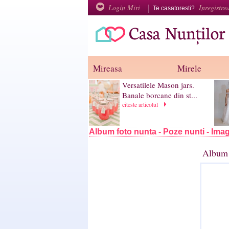
Login Miri
Inregistre
Te casatoresti?
Mireasa
Mirele
Versatilele Mason jars.
Banale borcane din st...
citeste articolul
Album foto nunta - Poze nunti - Imag
Album 