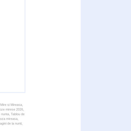
 Mire si Mireasa,
 Poze mirese 2026,
e nunta, Tablou de
 Poza mireasa,
gini de la nunti,