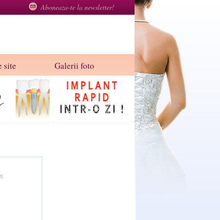
Aboneaza-te la newsletter!
 site
Galerii foto
m.