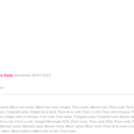
 & Radu
, Bucuresti, 09-07-2016
poi
cvente: Album foto nunta, Album foto nunti, Imagini, Poze nunta, Albume foto, Poze nunti, Poze
unti, Fotografii nunta, Imagini de la nunti, Poze de la nunti, Poze cu miri, Poze mire mireasa,
a, Imagini mire si mireasa, Foto nunti, Foto nunta, Fotografi nunta, Fotografi nunti, Albume d
ni cu miri, Poze cu miri, Imagini Mirii anului 2026, Poze nunta, Poze nunti 2026, Poze nuntii,
lbumuri nunta, Albumuri nunti, Albume nunta, Album nunta, Album nunti, Poze de la nunti si Ima
online, Album online si Album foto on-line, Poze nunti.