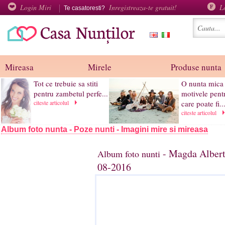
Login Miri
Inregistreaza-te gratuit!
L
Te casatoresti?
Mireasa
Mirele
Produse nunta
Tot ce trebuie sa stiti
O nunta mica 
pentru zambetul perfe...
motivele pent
citeste articolul
care poate fi..
citeste articolul
Album foto nunta - Poze nunti - Imagini mire si mireasa
- Magda Albert
Album foto nunti
08-2016