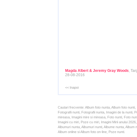
Magda Albert & Jeremy Gray Woods
, Ta
28-08-2016
<< Inapoi
Cautari frecvente: Album foto nunta, Album foto nunti,
Fotografii nunti, Fotografii nunta, Imagini de la nunt
mireasa, Imagini mire si mireasa, Foto nunti, Foto nun
Imagini cu miri, Poze cu miri, Imagini Mirii anului 20
Albumuri nunta, Albumuri nunti, Albume nunta, Album nun
Album online si Album foto on-line, Poze nunti.