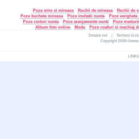
Poze mire si mireasa
Rochii de mireasa
Rochii de s
Poze buchete mireasa
Poze invitatii nunta
Poze verighete /
Poze corturi nunta
Poze aranjamente nunti
Poze marturi
Album foto online
Moda
Poze coafuri si machiaj 
Despre noi
|
Termeni si con
Copyright 2006 ©www.ca
LINKU