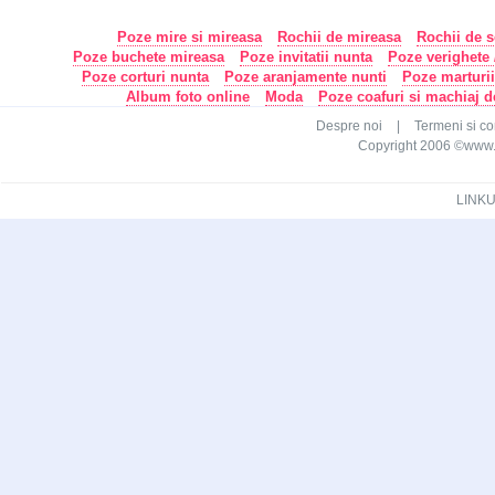
Poze mire si mireasa
Rochii de mireasa
Rochii de s
Poze buchete mireasa
Poze invitatii nunta
Poze verighete /
Poze corturi nunta
Poze aranjamente nunti
Poze marturi
Album foto online
Moda
Poze coafuri si machiaj 
Despre noi
|
Termeni si con
Copyright 2006 ©www.ca
LINKU