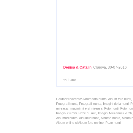
Denisa & Catalin
, Craiova, 30-07-2016
<< Inapoi
Cautari frecvente: Album foto nunta, Album foto nunti,
Fotografii nunti, Fotografii nunta, Imagini de la nunt
mireasa, Imagini mire si mireasa, Foto nunti, Foto nun
Imagini cu miri, Poze cu miri, Imagini Mirii anului 20
Albumuri nunta, Albumuri nunti, Albume nunta, Album nun
Album online si Album foto on-line, Poze nunti.