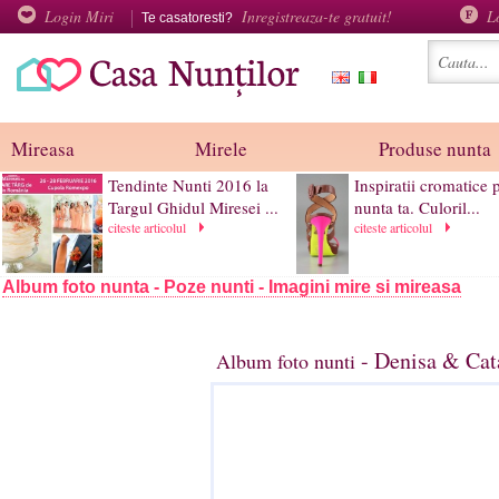
Login Miri
Inregistreaza-te gratuit!
L
Te casatoresti?
Mireasa
Mirele
Produse nunta
Tendinte Nunti 2016 la
Inspiratii cromatice 
Targul Ghidul Miresei ...
nunta ta. Culoril...
citeste articolul
citeste articolul
Album foto nunta - Poze nunti - Imagini mire si mireasa
- Denisa & Cata
Album foto nunti