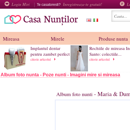
Login Miri
Inregistreaza-te gratuit!
L
Te casatoresti?
Mireasa
Mirele
Produse nunta
Implantul dentar
Rochiile de mireasa In
pentru zambet perfect
Santo: colectiile...
citeste articolul
citeste articolul
Album foto nunta - Poze nunti - Imagini mire si mireasa
- Maria & Dumi
Album foto nunti