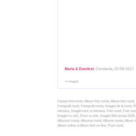
Maria & Dumitrel
, Constanta, 02-09-2017
<< Inapoi
Cautari frecvente: Album foto nunta, Album foto nunti,
Fotografii nunti, Fotografii nunta, Imagini de la nunt
mireasa, Imagini mire si mireasa, Foto nunti, Foto nun
Imagini cu miri, Poze cu miri, Imagini Mirii anului 20
Albumuri nunta, Albumuri nunti, Albume nunta, Album nun
Album online si Album foto on-line, Poze nunti.