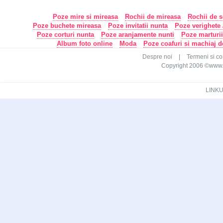
Poze mire si mireasa
Rochii de mireasa
Rochii de s
Poze buchete mireasa
Poze invitatii nunta
Poze verighete /
Poze corturi nunta
Poze aranjamente nunti
Poze marturi
Album foto online
Moda
Poze coafuri si machiaj 
Despre noi
|
Termeni si con
Copyright 2006 ©www.ca
LINKU