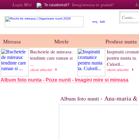
Login Miri
Inregistreaza-te gratuit!
L
Te casatoresti?
Mireasa
Mirele
Produse nunta
Buchetele de mireasa:
Inspiratii cromat
tendinte care raman si
pentru nunta ta.
...
Culoril...
citeste articolul
citeste articolul
Album foto nunta - Poze nunti - Imagini mire si mireasa
- Ana-maria & 
Album foto nunti