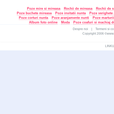
Poze mire si mireasa
Rochii de mireasa
Rochii de s
Poze buchete mireasa
Poze invitatii nunta
Poze verighete /
Poze corturi nunta
Poze aranjamente nunti
Poze marturi
Album foto online
Moda
Poze coafuri si machiaj 
Despre noi
|
Termeni si con
Copyright 2006 ©www.ca
LINKU