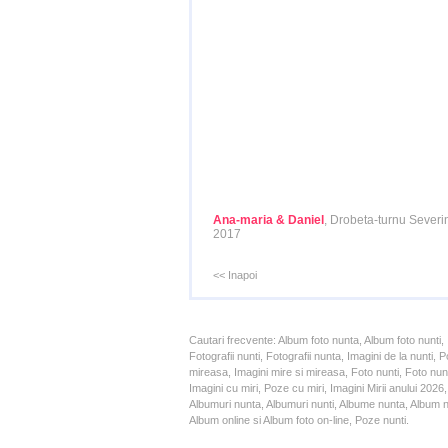
Ana-maria & Daniel
, Drobeta-turnu Severi
2017
<< Inapoi
Cautari frecvente: Album foto nunta, Album foto nunti,
Fotografii nunti, Fotografii nunta, Imagini de la nunt
mireasa, Imagini mire si mireasa, Foto nunti, Foto nun
Imagini cu miri, Poze cu miri, Imagini Mirii anului 20
Albumuri nunta, Albumuri nunti, Albume nunta, Album nun
Album online si Album foto on-line, Poze nunti.