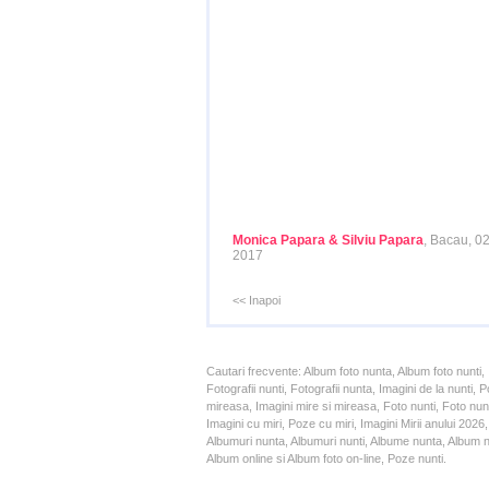
Monica Papara & Silviu Papara
, Bacau, 0
2017
<< Inapoi
Cautari frecvente: Album foto nunta, Album foto nunti,
Fotografii nunti, Fotografii nunta, Imagini de la nunt
mireasa, Imagini mire si mireasa, Foto nunti, Foto nun
Imagini cu miri, Poze cu miri, Imagini Mirii anului 20
Albumuri nunta, Albumuri nunti, Albume nunta, Album nun
Album online si Album foto on-line, Poze nunti.