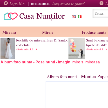
Login Miri
Inregistreaza-te gratuit!
L
Te casatoresti?
Mireasa
Mirele
Produse nunta
Rochiile de mireasa Ines Di Santo:
Sunt baloanel
colectiile...
lipsite de stil?
citeste articolul
citeste articolul
Album foto nunta - Poze nunti - Imagini mire si mireasa
- Monica Papar
Album foto nunti