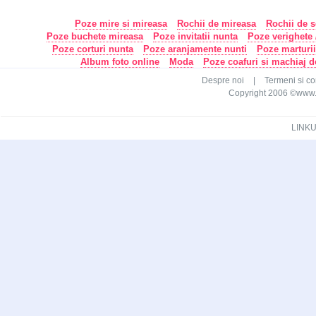
Poze mire si mireasa
Rochii de mireasa
Rochii de s
Poze buchete mireasa
Poze invitatii nunta
Poze verighete /
Poze corturi nunta
Poze aranjamente nunti
Poze marturi
Album foto online
Moda
Poze coafuri si machiaj 
Despre noi
|
Termeni si con
Copyright 2006 ©www.ca
LINKU