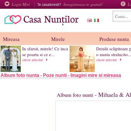
Login Miri
Inregistreaza-te gratuit!
L
Te casatoresti?
Mireasa
Mirele
Produse nunta
In sfarsit, mirele! Ce inca
Detalii sclipitoare 
se poarta si ce e...
o nunta stralucito..
citeste articolul
citeste articolul
Album foto nunta - Poze nunti - Imagini mire si mireasa
- Mihaela & Al
Album foto nunti