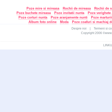
Poze mire si mireasa
Rochii de mireasa
Rochii de s
Poze buchete mireasa
Poze invitatii nunta
Poze verighete /
Poze corturi nunta
Poze aranjamente nunti
Poze marturi
Album foto online
Moda
Poze coafuri si machiaj 
Despre noi
|
Termeni si con
Copyright 2006 ©www.ca
LINKU