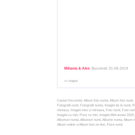
Mihaela & Alex
, Bucuresti, 01-06-2019
<< Inapoi
Cautari frecvente: Album foto nunta, Album foto nunti,
Fotografii nunti, Fotografii nunta, Imagini de la nunt
mireasa, Imagini mire si mireasa, Foto nunti, Foto nun
Imagini cu miri, Poze cu miri, Imagini Mirii anului 20
Albumuri nunta, Albumuri nunti, Albume nunta, Album nun
Album online si Album foto on-line, Poze nunti.