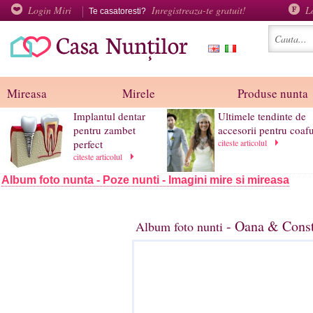
Login Miri
Inregistreaza-te gratuit!
L
Te casatoresti?
Mireasa
Mirele
Produse nunta
Implantul dentar
Ultimele tendinte de
pentru zambet
accesorii pentru coafu
perfect
citeste articolul
citeste articolul
Album foto nunta - Poze nunti - Imagini mire si mireasa
- Oana & Const
Album foto nunti