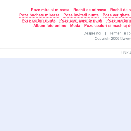
Poze mire si mireasa
Rochii de mireasa
Rochii de s
Poze buchete mireasa
Poze invitatii nunta
Poze verighete /
Poze corturi nunta
Poze aranjamente nunti
Poze marturi
Album foto online
Moda
Poze coafuri si machiaj 
Despre noi
|
Termeni si con
Copyright 2006 ©www.ca
LINKU