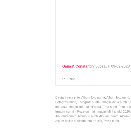
Oana & Constantin
, Suceava, 09-09-2023
<< Inapoi
Cautari frecvente: Album foto nunta, Album foto nunti,
Fotografii nunti, Fotografii nunta, Imagini de la nunt
mireasa, Imagini mire si mireasa, Foto nunti, Foto nun
Imagini cu miri, Poze cu miri, Imagini Mirii anului 20
Albumuri nunta, Albumuri nunti, Albume nunta, Album nun
Album online si Album foto on-line, Poze nunti.