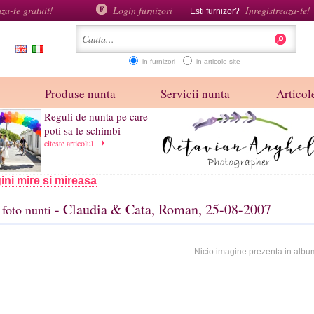
aza-te gratuit!
Login furnizori
Inregistreaza-te!
Esti furnizor?
in furnizori
in articole site
Produse nunta
Servicii nunta
Articole
Reguli de nunta pe care
poti sa le schimbi
citeste articolul
ini mire si mireasa
- Claudia & Cata, Roman, 25-08-2007
foto nunti
Nicio imagine prezenta in albu