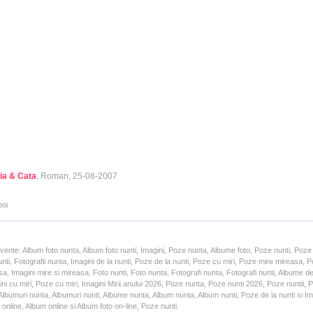
ia & Cata
, Roman, 25-08-2007
poi
cvente: Album foto nunta, Album foto nunti, Imagini, Poze nunta, Albume foto, Poze nunti, Poze
unti, Fotografii nunta, Imagini de la nunti, Poze de la nunti, Poze cu miri, Poze mire mireasa,
a, Imagini mire si mireasa, Foto nunti, Foto nunta, Fotografi nunta, Fotografi nunti, Albume d
ni cu miri, Poze cu miri, Imagini Mirii anului 2026, Poze nunta, Poze nunti 2026, Poze nuntii,
lbumuri nunta, Albumuri nunti, Albume nunta, Album nunta, Album nunti, Poze de la nunti si Ima
online, Album online si Album foto on-line, Poze nunti.