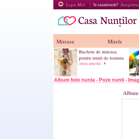
Login Miri
Inregistre
Te casatoresti?
Mireasa
Mirele
Buchete de mireasa
pentru nunti de toamna
citeste articolul
Album foto nunta - Poze nunti - Imag
Album 