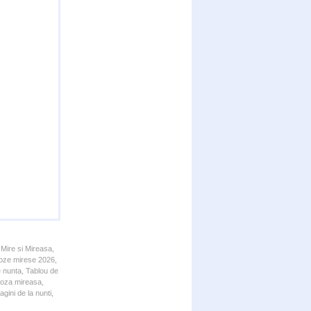
 Mire si Mireasa,
 Poze mirese 2026,
e nunta, Tablou de
 Poza mireasa,
gini de la nunti,