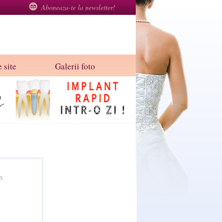
Aboneaza-te la newsletter!
 site
Galerii foto
m.