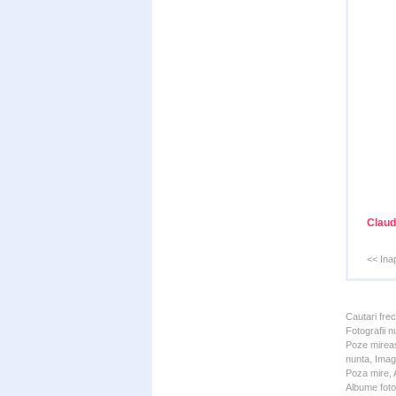
Claud
<< Ina
Cautari fre
Fotografii n
Poze mireas
nunta, Imagi
Poza mire, A
Albume foto 