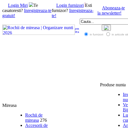
Login Miri
Te
Login furnizori
Esti
Aboneaza-te
casatoresti?
Inregistreaza-te
furnizor?
Inregistreaza-
la newsletter!
gratuit!
te!
in furnizori
in articole si
Produse nunta
Inv
nu
Ve
Mireasa
Bij
Rochii de
Lu
mireasa
276
cu
Accesorii de
Ar