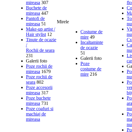
mireasa
307
flo
Buchete de
Co
mireasa
447
Ma
Pantofi de
To
Mirele
mireasa
51
nu
Make-up artist /
Vi
Costume de
Hair stylist
12
nu
mire
49
Tinute de ocazie
Cr
Incaltaminte
/
Ca
de ocazie
Rochii de seara
nu
51
231
Li
Galerii foto
Galerii foto
ca
Poze
Poze rochii de
Gal
costume de
mireasa
1679
Poz
mire
216
Poze rochii de
nu
seara
802
Po
Poze accesorii
ver
mireasa
317
bij
Poze buchete
Po
mireasa
731
ar
Poze coafuri si
nu
machiaj de
Po
mireasa
ma
nu
Po