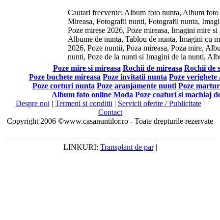
Cautari frecvente: Album foto nunta, Album foto 
Mireasa, Fotografii nunti, Fotografii nunta, Imagi
Poze mirese 2026, Poze mireasa, Imagini mire si m
Albume de nunta, Tablou de nunta, Imagini cu mir
2026, Poze nuntii, Poza mireasa, Poza mire, Al
nunti, Poze de la nunti si Imagini de la nunti, A
Poze mire si mireasa
Rochii de mireasa
Rochii de 
Poze buchete mireasa
Poze invitatii nunta
Poze verighete /
Poze corturi nunta
Poze aranjamente nunti
Poze martur
Album foto online
Moda
Poze coafuri si machiaj d
Despre noi
|
Termeni si conditii
|
Servicii oferite / Publicitate
|
Contact
Copyright 2006 ©www.casanuntilor.ro - Toate drepturile rezervate
LINKURI:
Transplant de par
|