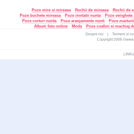
Poze mire si mireasa
Rochii de mireasa
Rochii de s
Poze buchete mireasa
Poze invitatii nunta
Poze verighete /
Poze corturi nunta
Poze aranjamente nunti
Poze marturi
Album foto online
Moda
Poze coafuri si machiaj 
Despre noi
|
Termeni si con
Copyright 2006 ©www.ca
LINKU