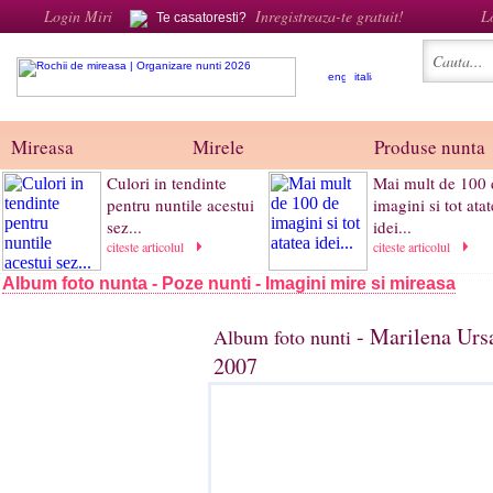
Login Miri
Inregistreaza-te gratuit!
L
Te casatoresti?
Mireasa
Mirele
Produse nunta
Culori in tendinte
Mai mult de 100 
pentru nuntile acestui
imagini si tot ata
sez...
idei...
citeste articolul
citeste articolul
Album foto nunta - Poze nunti - Imagini mire si mireasa
- Marilena Ursa
Album foto nunti
2007