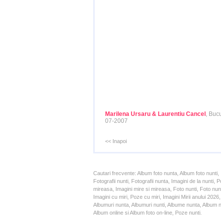
Marilena Ursaru & Laurentiu Cancel
, Bucu
07-2007
<< Inapoi
Cautari frecvente: Album foto nunta, Album foto nunti,
Fotografii nunti, Fotografii nunta, Imagini de la nunt
mireasa, Imagini mire si mireasa, Foto nunti, Foto nun
Imagini cu miri, Poze cu miri, Imagini Mirii anului 20
Albumuri nunta, Albumuri nunti, Albume nunta, Album nun
Album online si Album foto on-line, Poze nunti.