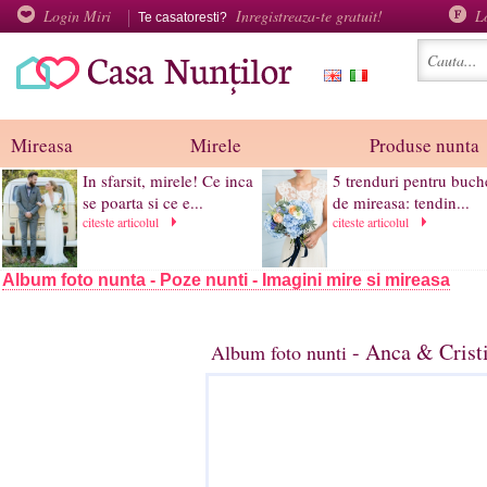
Login Miri
Inregistreaza-te gratuit!
L
Te casatoresti?
Mireasa
Mirele
Produse nunta
In sfarsit, mirele! Ce inca
5 trenduri pentru buch
se poarta si ce e...
de mireasa: tendin...
citeste articolul
citeste articolul
Album foto nunta - Poze nunti - Imagini mire si mireasa
- Anca & Cristi
Album foto nunti