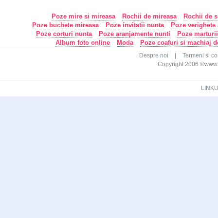
Poze mire si mireasa
Rochii de mireasa
Rochii de s
Poze buchete mireasa
Poze invitatii nunta
Poze verighete /
Poze corturi nunta
Poze aranjamente nunti
Poze marturi
Album foto online
Moda
Poze coafuri si machiaj 
Despre noi
|
Termeni si con
Copyright 2006 ©www.ca
LINKU