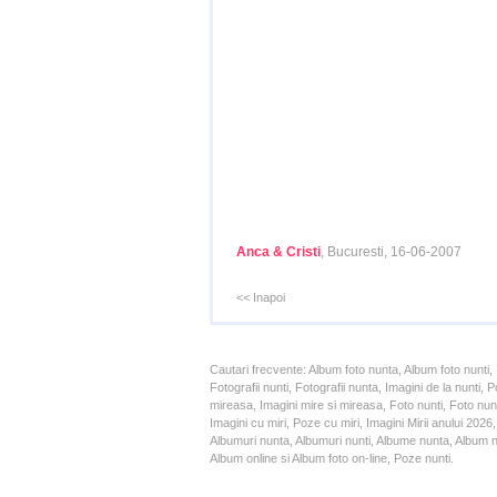
Anca & Cristi
, Bucuresti, 16-06-2007
<< Inapoi
Cautari frecvente: Album foto nunta, Album foto nunti,
Fotografii nunti, Fotografii nunta, Imagini de la nunt
mireasa, Imagini mire si mireasa, Foto nunti, Foto nun
Imagini cu miri, Poze cu miri, Imagini Mirii anului 20
Albumuri nunta, Albumuri nunti, Albume nunta, Album nun
Album online si Album foto on-line, Poze nunti.