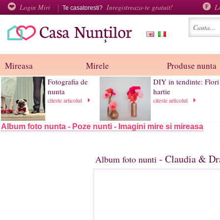
Login Miri
Inregistreaza-te gratuit!
L
Te casatoresti?
Mireasa
Mirele
Produse nunta
Fotografia de
DIY in tendinte: Flori
nunta
hartie
citeste articolul
citeste articolul
Album foto nunta - Poze nunti - Imagini mire si mireasa
- Claudia & Dr
Album foto nunti