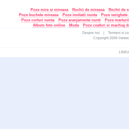
Poze mire si mireasa
Rochii de mireasa
Rochii de s
Poze buchete mireasa
Poze invitatii nunta
Poze verighete /
Poze corturi nunta
Poze aranjamente nunti
Poze marturi
Album foto online
Moda
Poze coafuri si machiaj 
Despre noi
|
Termeni si con
Copyright 2006 ©www.ca
LINKU