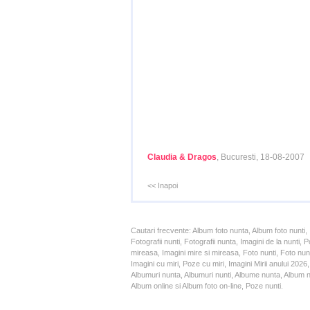
Claudia & Dragos
, Bucuresti, 18-08-2007
<< Inapoi
Cautari frecvente: Album foto nunta, Album foto nunti,
Fotografii nunti, Fotografii nunta, Imagini de la nunt
mireasa, Imagini mire si mireasa, Foto nunti, Foto nun
Imagini cu miri, Poze cu miri, Imagini Mirii anului 20
Albumuri nunta, Albumuri nunti, Albume nunta, Album nun
Album online si Album foto on-line, Poze nunti.