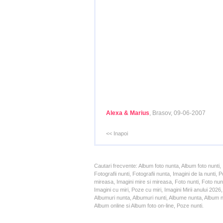
Alexa & Marius
, Brasov, 09-06-2007
<< Inapoi
Cautari frecvente: Album foto nunta, Album foto nunti,
Fotografii nunti, Fotografii nunta, Imagini de la nunt
mireasa, Imagini mire si mireasa, Foto nunti, Foto nun
Imagini cu miri, Poze cu miri, Imagini Mirii anului 20
Albumuri nunta, Albumuri nunti, Albume nunta, Album nun
Album online si Album foto on-line, Poze nunti.