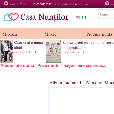
Login Miri
Inregistreaza-te gratuit!
L
Te casatoresti?
Mireasa
Mirele
Produse nunta
Cum sa ai o nunta
Supraetajatul tort de nunta versu
altfel
miniprajit...
citeste articolul
citeste articolul
Album foto nunta - Poze nunti - Imagini mire si mireasa
- Alexa & Mari
Album foto nunti