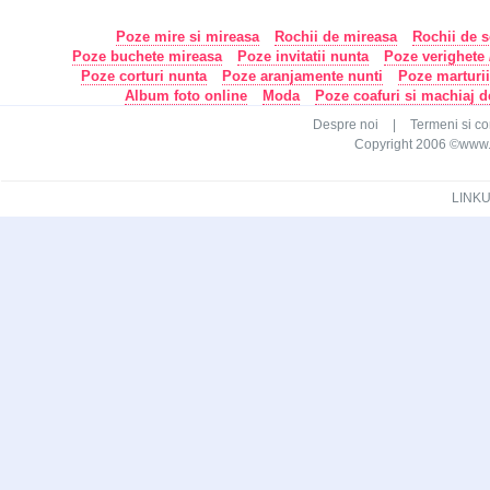
Poze mire si mireasa
Rochii de mireasa
Rochii de s
Poze buchete mireasa
Poze invitatii nunta
Poze verighete /
Poze corturi nunta
Poze aranjamente nunti
Poze marturi
Album foto online
Moda
Poze coafuri si machiaj 
Despre noi
|
Termeni si con
Copyright 2006 ©www.ca
LINKU