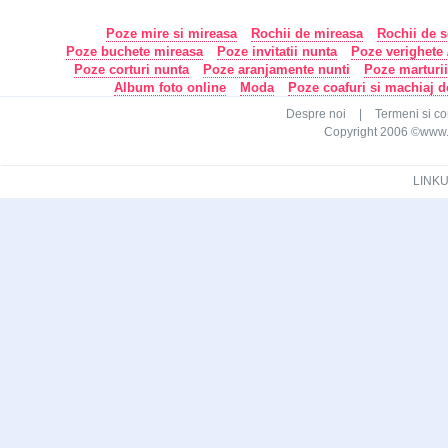
Poze mire si mireasa
Rochii de mireasa
Rochii de s
Poze buchete mireasa
Poze invitatii nunta
Poze verighete /
Poze corturi nunta
Poze aranjamente nunti
Poze marturi
Album foto online
Moda
Poze coafuri si machiaj 
Despre noi
|
Termeni si con
Copyright 2006 ©www.ca
LINKU