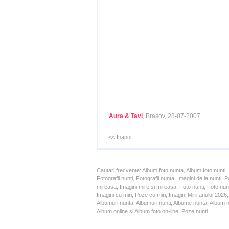
Aura & Tavi
, Brasov, 28-07-2007
<< Inapoi
Cautari frecvente: Album foto nunta, Album foto nunti,
Fotografii nunti, Fotografii nunta, Imagini de la nunt
mireasa, Imagini mire si mireasa, Foto nunti, Foto nun
Imagini cu miri, Poze cu miri, Imagini Mirii anului 20
Albumuri nunta, Albumuri nunti, Albume nunta, Album nun
Album online si Album foto on-line, Poze nunti.