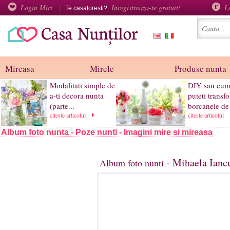
Login Miri
Inregistreaza-te gratuit!
L
Te casatoresti?
Mireasa
Mirele
Produse nunta
Modalitati simple de
DIY sau cu
a-ti decora nunta
puteti transf
(parte...
borcanele de 
citeste articolul
citeste articolul
Album foto nunta - Poze nunti - Imagini mire si mireasa
- Mihaela Iancu
Album foto nunti