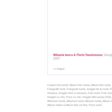
Mihaela Iancu & Florin Stanisteanu
, Giurg
2007
<< Inapoi
Cautari frecvente: Album foto nunta, Album foto nunti,
Fotografii nunti, Fotografii nunta, Imagini de la nunt
mireasa, Imagini mire si mireasa, Foto nunti, Foto nun
Imagini cu miri, Poze cu miri, Imagini Mirii anului 20
Albumuri nunta, Albumuri nunti, Albume nunta, Album nun
Album online si Album foto on-line, Poze nunti.