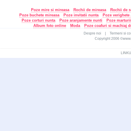
Poze mire si mireasa
Rochii de mireasa
Rochii de s
Poze buchete mireasa
Poze invitatii nunta
Poze verighete /
Poze corturi nunta
Poze aranjamente nunti
Poze marturi
Album foto online
Moda
Poze coafuri si machiaj 
Despre noi
|
Termeni si con
Copyright 2006 ©www.ca
LINKU