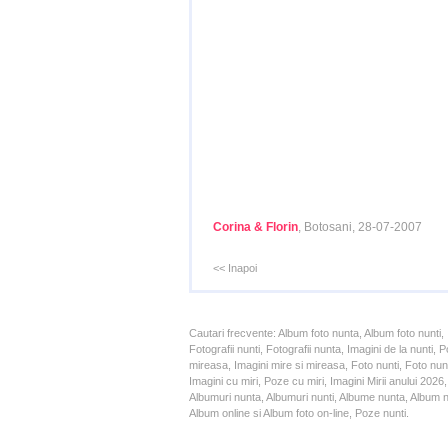
Corina & Florin
, Botosani, 28-07-2007
<< Inapoi
Cautari frecvente: Album foto nunta, Album foto nunti,
Fotografii nunti, Fotografii nunta, Imagini de la nunt
mireasa, Imagini mire si mireasa, Foto nunti, Foto nun
Imagini cu miri, Poze cu miri, Imagini Mirii anului 20
Albumuri nunta, Albumuri nunti, Albume nunta, Album nun
Album online si Album foto on-line, Poze nunti.