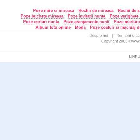
Poze mire si mireasa
Rochii de mireasa
Rochii de s
Poze buchete mireasa
Poze invitatii nunta
Poze verighete /
Poze corturi nunta
Poze aranjamente nunti
Poze marturi
Album foto online
Moda
Poze coafuri si machiaj 
Despre noi
|
Termeni si con
Copyright 2006 ©www.ca
LINKU