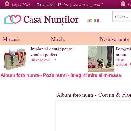
Login Miri
Inregistreaza-te gratuit!
L
Te casatoresti?
Mireasa
Mirele
Produse nunta
Implantul dentar pentru
Fotograf
zambet perfect
nunta
citeste articolul
citeste
articolul
Album foto nunta - Poze nunti - Imagini mire si mireasa
- Corina & Flor
Album foto nunti