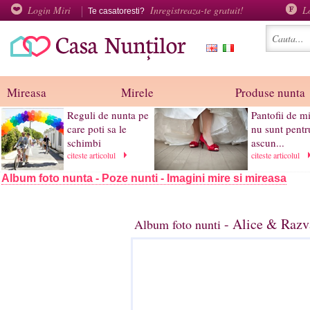
Login Miri
Inregistreaza-te gratuit!
L
Te casatoresti?
Mireasa
Mirele
Produse nunta
Reguli de nunta pe
Pantofii de m
care poti sa le
nu sunt pentru
schimbi
ascun...
citeste articolul
citeste articolul
Album foto nunta - Poze nunti - Imagini mire si mireasa
- Alice & Razv
Album foto nunti