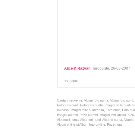
Alice & Razvan
, Targoviste, 26-08-2007
<< Inapoi
Cautari frecvente: Album foto nunta, Album foto nunti,
Fotografii nunti, Fotografii nunta, Imagini de la nunt
mireasa, Imagini mire si mireasa, Foto nunti, Foto nun
Imagini cu miri, Poze cu miri, Imagini Mirii anului 20
Albumuri nunta, Albumuri nunti, Albume nunta, Album nun
Album online si Album foto on-line, Poze nunti.