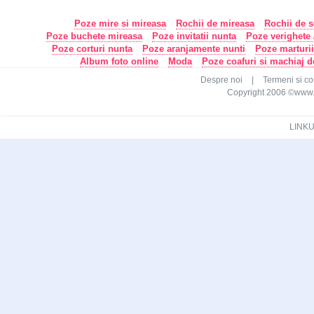
Poze mire si mireasa
Rochii de mireasa
Rochii de s
Poze buchete mireasa
Poze invitatii nunta
Poze verighete /
Poze corturi nunta
Poze aranjamente nunti
Poze marturi
Album foto online
Moda
Poze coafuri si machiaj 
Despre noi
|
Termeni si con
Copyright 2006 ©www.ca
LINKU