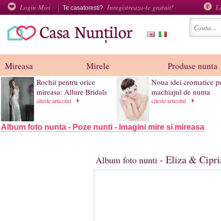
Login Miri
Inregistreaza-te gratuit!
L
Te casatoresti?
Mireasa
Mirele
Produse nunta
Rochii pentru orice
Noua idei cromatice p
mireasa: Allure Bridals
machiajul de nunta
citeste articolul
citeste articolul
Album foto nunta - Poze nunti - Imagini mire si mireasa
- Eliza & Cipri
Album foto nunti