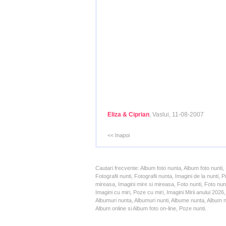
Eliza & Ciprian
, Vaslui, 11-08-2007
<< Inapoi
Cautari frecvente: Album foto nunta, Album foto nunti,
Fotografii nunti, Fotografii nunta, Imagini de la nunt
mireasa, Imagini mire si mireasa, Foto nunti, Foto nun
Imagini cu miri, Poze cu miri, Imagini Mirii anului 20
Albumuri nunta, Albumuri nunti, Albume nunta, Album nun
Album online si Album foto on-line, Poze nunti.