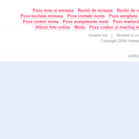
Poze mire si mireasa
Rochii de mireasa
Rochii de s
Poze buchete mireasa
Poze invitatii nunta
Poze verighete /
Poze corturi nunta
Poze aranjamente nunti
Poze marturi
Album foto online
Moda
Poze coafuri si machiaj 
Despre noi
|
Termeni si con
Copyright 2006 ©www.ca
LINKU