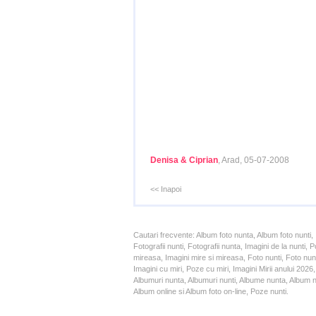
Denisa & Ciprian
, Arad, 05-07-2008
<< Inapoi
Cautari frecvente: Album foto nunta, Album foto nunti,
Fotografii nunti, Fotografii nunta, Imagini de la nunt
mireasa, Imagini mire si mireasa, Foto nunti, Foto nun
Imagini cu miri, Poze cu miri, Imagini Mirii anului 20
Albumuri nunta, Albumuri nunti, Albume nunta, Album nun
Album online si Album foto on-line, Poze nunti.