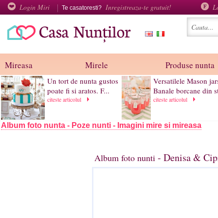
Login Miri
Inregistreaza-te gratuit!
L
Te casatoresti?
Mireasa
Mirele
Produse nunta
Un tort de nunta gustos
Versatilele Mason jar
poate fi si aratos. F...
Banale borcane din st
citeste articolul
citeste articolul
Album foto nunta - Poze nunti - Imagini mire si mireasa
- Denisa & Cip
Album foto nunti