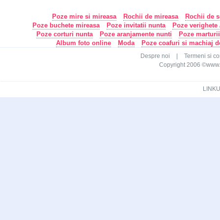
Poze mire si mireasa
Rochii de mireasa
Rochii de s
Poze buchete mireasa
Poze invitatii nunta
Poze verighete /
Poze corturi nunta
Poze aranjamente nunti
Poze marturi
Album foto online
Moda
Poze coafuri si machiaj 
Despre noi
|
Termeni si con
Copyright 2006 ©www.ca
LINKU