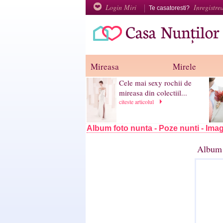
Login Miri
Inregistre
Te casatoresti?
Mireasa
Mirele
Cele mai sexy rochii de
mireasa din colectiil...
citeste articolul
Album foto nunta - Poze nunti - Imag
Album 