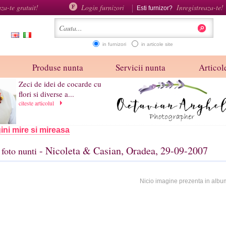
aza-te gratuit!
Login furnizori
Inregistreaza-te!
Esti furnizor?
in furnizori
in articole site
Produse nunta
Servicii nunta
Articole
Zeci de idei de cocarde cu
flori si diverse a...
citeste articolul
ini mire si mireasa
- Nicoleta & Casian, Oradea, 29-09-2007
foto nunti
Nicio imagine prezenta in albu