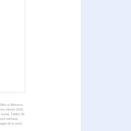
 Mire si Mireasa,
 Poze mirese 2026,
e nunta, Tablou de
 Poza mireasa,
gini de la nunti,