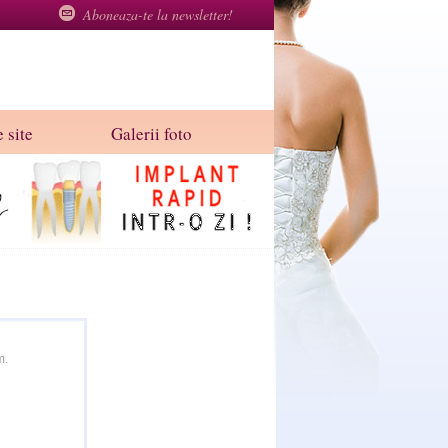
Aboneaza-te la newsletter!
 site
Galerii foto
m.