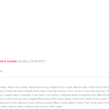
eta & Casian
, Oradea, 29-09-2007
poi
cvente: Album foto nunta, Album foto nunti, Imagini, Poze nunta, Albume foto, Poze nunti, Poze
unti, Fotografii nunta, Imagini de la nunti, Poze de la nunti, Poze cu miri, Poze mire mireasa,
a, Imagini mire si mireasa, Foto nunti, Foto nunta, Fotografi nunta, Fotografi nunti, Albume d
ni cu miri, Poze cu miri, Imagini Mirii anului 2026, Poze nunta, Poze nunti 2026, Poze nuntii,
lbumuri nunta, Albumuri nunti, Albume nunta, Album nunta, Album nunti, Poze de la nunti si Ima
online, Album online si Album foto on-line, Poze nunti.