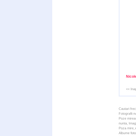
Nicol
<< Ina
Cautari fre
Fotografii n
Poze mireas
nunta, Imagi
Poza mire, A
Albume foto 