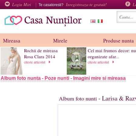
Login Miri
Inregistreaza-te gratuit!
L
Te casatoresti?
Mireasa
Mirele
Produse nunta
Rochii de mireasa
Cel mai frumos decor: nu
Rosa Clara 2014
organizate afar...
citeste articolul
citeste articolul
Album foto nunta - Poze nunti - Imagini mire si mireasa
- Larisa & Raz
Album foto nunti