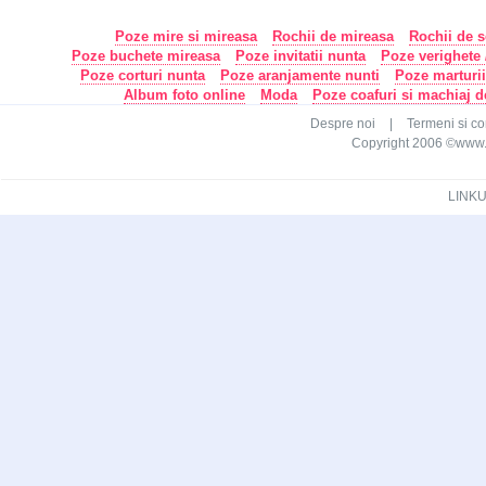
Poze mire si mireasa
Rochii de mireasa
Rochii de s
Poze buchete mireasa
Poze invitatii nunta
Poze verighete /
Poze corturi nunta
Poze aranjamente nunti
Poze marturi
Album foto online
Moda
Poze coafuri si machiaj 
Despre noi
|
Termeni si con
Copyright 2006 ©www.ca
LINKU