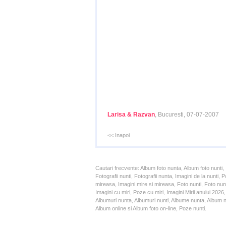
Larisa & Razvan
, Bucuresti, 07-07-2007
<< Inapoi
Cautari frecvente: Album foto nunta, Album foto nunti,
Fotografii nunti, Fotografii nunta, Imagini de la nunt
mireasa, Imagini mire si mireasa, Foto nunti, Foto nun
Imagini cu miri, Poze cu miri, Imagini Mirii anului 20
Albumuri nunta, Albumuri nunti, Albume nunta, Album nun
Album online si Album foto on-line, Poze nunti.