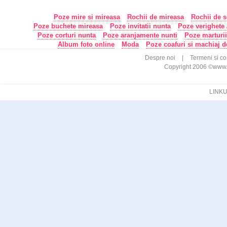
Poze mire si mireasa
Rochii de mireasa
Rochii de s
Poze buchete mireasa
Poze invitatii nunta
Poze verighete /
Poze corturi nunta
Poze aranjamente nunti
Poze marturi
Album foto online
Moda
Poze coafuri si machiaj 
Despre noi
|
Termeni si con
Copyright 2006 ©www.ca
LINKU