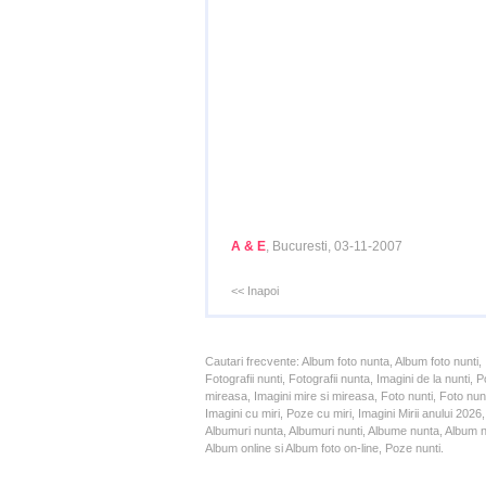
A & E
, Bucuresti, 03-11-2007
<< Inapoi
Cautari frecvente: Album foto nunta, Album foto nunti,
Fotografii nunti, Fotografii nunta, Imagini de la nunt
mireasa, Imagini mire si mireasa, Foto nunti, Foto nun
Imagini cu miri, Poze cu miri, Imagini Mirii anului 20
Albumuri nunta, Albumuri nunti, Albume nunta, Album nun
Album online si Album foto on-line, Poze nunti.