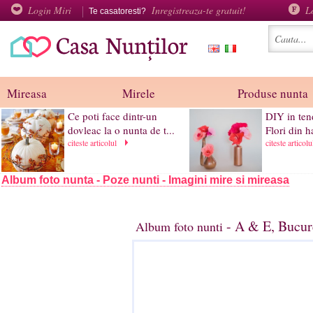
Login Miri
Inregistreaza-te gratuit!
L
Te casatoresti?
Mireasa
Mirele
Produse nunta
Ce poti face dintr-un
DIY in ten
dovleac la o nunta de t...
Flori din h
citeste articolul
citeste articol
Album foto nunta - Poze nunti - Imagini mire si mireasa
- A & E, Bucur
Album foto nunti