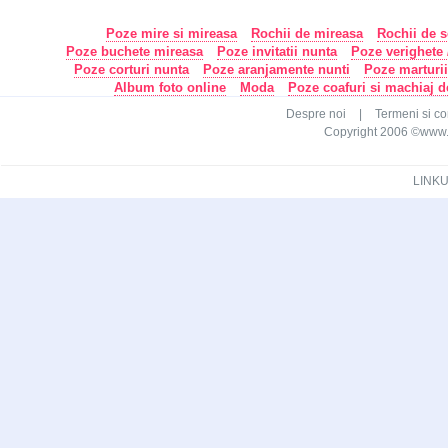
Poze mire si mireasa
Rochii de mireasa
Rochii de s
Poze buchete mireasa
Poze invitatii nunta
Poze verighete /
Poze corturi nunta
Poze aranjamente nunti
Poze marturi
Album foto online
Moda
Poze coafuri si machiaj 
Despre noi
|
Termeni si con
Copyright 2006 ©www.ca
LINKU