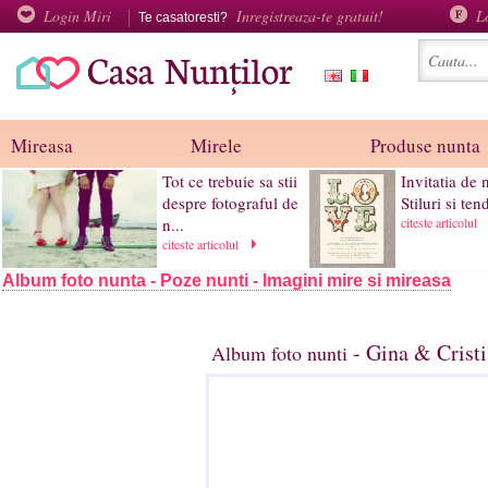
Login Miri
Inregistreaza-te gratuit!
L
Te casatoresti?
Mireasa
Mirele
Produse nunta
Tot ce trebuie sa stii
Invitatia de 
despre fotograful de
Stiluri si ten
n...
citeste articolul
citeste articolul
Album foto nunta - Poze nunti - Imagini mire si mireasa
- Gina & Cristi
Album foto nunti