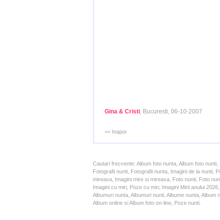
Gina & Cristi
, Bucuresti, 06-10-2007
<< Inapoi
Cautari frecvente: Album foto nunta, Album foto nunti,
Fotografii nunti, Fotografii nunta, Imagini de la nunt
mireasa, Imagini mire si mireasa, Foto nunti, Foto nun
Imagini cu miri, Poze cu miri, Imagini Mirii anului 20
Albumuri nunta, Albumuri nunti, Albume nunta, Album nun
Album online si Album foto on-line, Poze nunti.